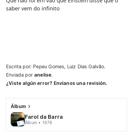
Que não foi em vão que Einstein disse que o
Qu
saber vem do infinito
Bu
va
Vo
Qu
co
Escrita por: Pepeu Gomes, Luiz Dias Galvão.
Enviada por
anelise
.
Qu
ve
¿Viste algún error? Envíanos una revisión.
Bu
va
Álbum
Vo
Farol da Barra
Álbum • 1978
Qu