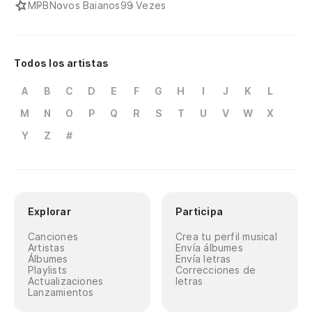
MPB
Novos Baianos
99 Vezes
Todos los artistas
A
B
C
D
E
F
G
H
I
J
K
L
M
N
O
P
Q
R
S
T
U
V
W
X
Y
Z
#
Explorar
Participa
Canciones
Crea tu perfil musical
Artistas
Envía álbumes
Álbumes
Envía letras
Playlists
Correcciones de
Actualizaciones
letras
Lanzamientos