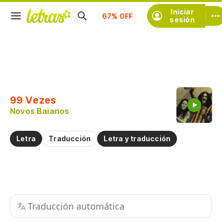
Iniciar
Suscríbete
sesión
Copiar fragmento
Copiar toda la letra
99 Vezes
Practicar la pronunciación de
Novos Baianos
Comentar sobre este fragmento
Letra
Traducción
Letra y traducción
Traducción automática