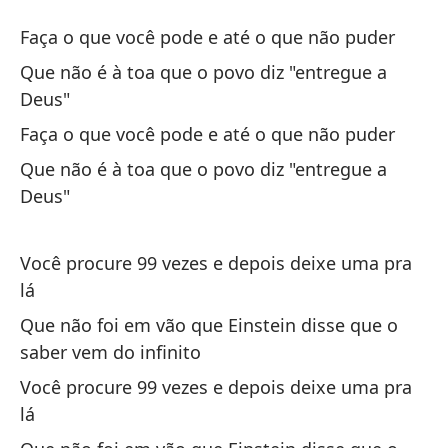
99
Faça o que você pode e até o que não puder
99
Que não é à toa que o povo diz "entregue a
Deus"
Ha
Faça o que você pode e até o que não puder
Fa
Que não é à toa que o povo diz "entregue a
Deus"
Qu
«r
Você procure 99 vezes e depois deixe uma pra
Qu
lá
Ha
Que não foi em vão que Einstein disse que o
Fa
saber vem do infinito
Você procure 99 vezes e depois deixe uma pra
Qu
lá
«r