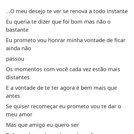
R
...O meu desejo te ver se renova a todo instante
R
Eu queria te dizer que foi bom mas não o
bastante
...
Eu prometo vou honrar minha vontade de ficar
ainda não
Mi
passou
Eu
Os momentos com você cada vez estão mais
distantes
Qu
E a vontade de te ter agora é bem mais que
Eu
nã
antes
Se quiser recomeçar eu prometo vou te dar o
Pr
meu amor
ha
Mas que amigo eu quero ser
pa