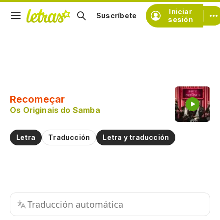
Iniciar
Suscríbete
sesión
Copiar fragmento
Copiar toda la letra
Recomeçar
Practicar la pronunciación de
Os Originais do Samba
Comentar sobre este fragmento
Letra
Traducción
Letra y traducción
Traducción automática