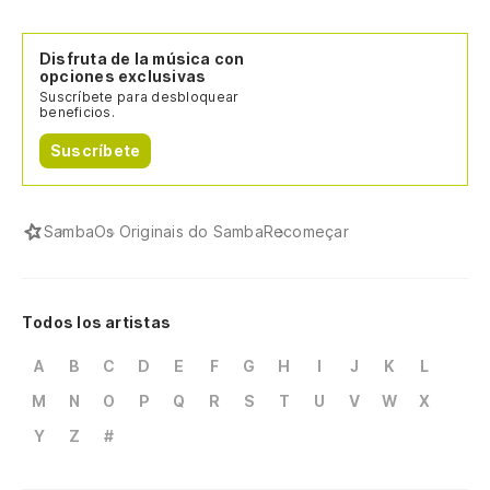
Disfruta de la música con
opciones exclusivas
Suscríbete para desbloquear
beneficios.
Suscríbete
Samba
Os Originais do Samba
Recomeçar
Todos los artistas
A
B
C
D
E
F
G
H
I
J
K
L
M
N
O
P
Q
R
S
T
U
V
W
X
Y
Z
#