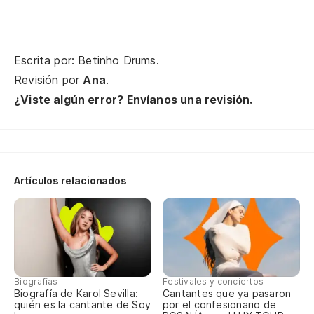
Ll
Te
Escrita por: Betinho Drums.
Re
Revisión por
Ana
.
¿Viste algún error? Envíanos una revisión.
Ab
Si
Se
Artículos relacionados
Si
Se
a
Pe
Biografías
Festivales y conciertos
Biografía de Karol Sevilla:
Cantantes que ya pasaron
Ma
quién es la cantante de Soy
por el confesionario de