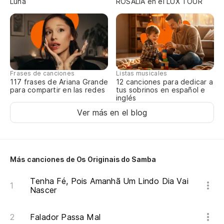
Luna
ROSALÍA en el LUX TOUR
Ll
Te
Re
Frases de canciones
Listas musicales
117 frases de Ariana Grande
12 canciones para dedicar a
Y 
para compartir en las redes
tus sobrinos en español e
inglés
E 
Ver más en el blog
Si
Más canciones de Os Originais do Samba
Tenha Fé, Pois Amanhã Um Lindo Dia Vai
Nascer
Falador Passa Mal