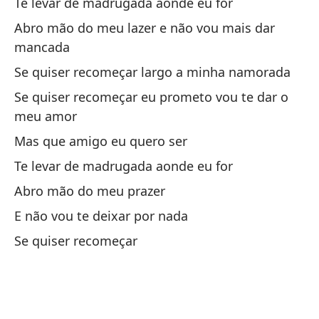
Te levar de madrugada aonde eu for
Lo
Abro mão do meu lazer e não vou mais dar
le
mancada
Os
Se quiser recomeçar largo a minha namorada
di
Se quiser recomeçar eu prometo vou te dar o
meu amor
Y 
ma
Mas que amigo eu quero ser
E 
Te levar de madrugada aonde eu for
Abro mão do meu prazer
Si
E não vou te deixar por nada
Se
Se quiser recomeçar
a
Pe
Ma