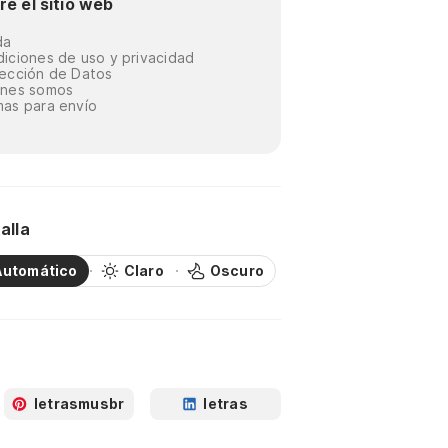
re el sitio web
da
iciones de uso y privacidad
ección de Datos
énes somos
as para envío
alla
Automático
Claro
Oscuro
letrasmusbr
letras