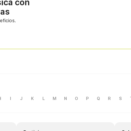
sica con
vas
ficios.
H
I
J
K
L
M
N
O
P
Q
R
S