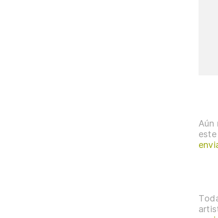
Aún 
este
envi
Toda
arti