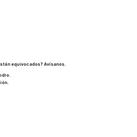
están equivocados? Avísanos.
ndro
.
ión.