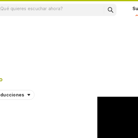
Su
o
aducciones