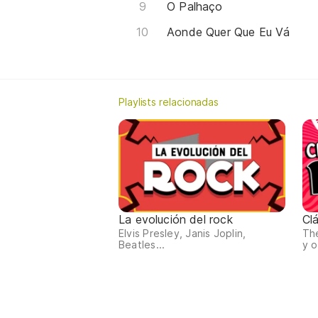
O Palhaço
Aonde Quer Que Eu Vá
Playlists relacionadas
La evolución del rock
Cl
Elvis Presley, Janis Joplin,
The
Beatles...
y o