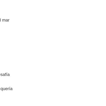
l mar
esafía
 quería