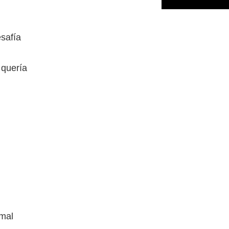
esafía
 quería
 mal