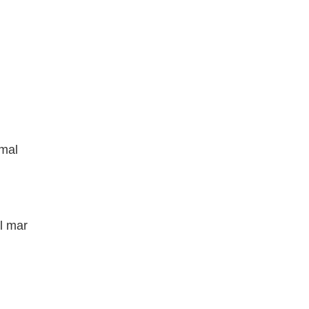
 mal
l mar