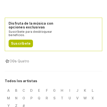
Disfruta de la música con
opciones exclusivas
Suscríbete para desbloquear
beneficios.
Suscríbete
O
Os Quatro
Todos los artistas
A
B
C
D
E
F
G
H
I
J
K
L
M
N
O
P
Q
R
S
T
U
V
W
X
Y
Z
#