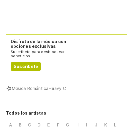
Disfruta de la música con
opciones exclusivas
Suscríbete para desbloquear
beneficios.
Suscríbete
Música Romántica
Heavy C
Todos los artistas
A
B
C
D
E
F
G
H
I
J
K
L