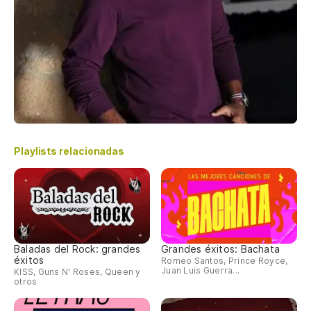
Playlists relacionadas
Baladas del Rock: grandes
Grandes éxitos: Bachata
éxitos
Romeo Santos, Prince Royce,
Juan Luis Guerra...
KISS, Guns N' Roses, Queen y
otros