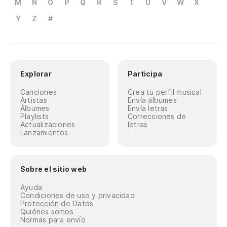
M
N
O
P
Q
R
S
T
U
V
W
X
Y
Z
#
Explorar
Participa
Canciones
Crea tu perfil musical
Artistas
Envía álbumes
Álbumes
Envía letras
Playlists
Correcciones de
Actualizaciones
letras
Lanzamientos
Sobre el sitio web
Ayuda
Condiciones de uso y privacidad
Protección de Datos
Quiénes somos
Normas para envío