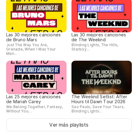
Las 30 mejores canciones
Las 30 mejores canciones
de Bruno Mars
de The Weeknd
Just The Way You Are,
Blinding Lights, The Hills,
Grenade, When I Was Your
Starboy...
Man...
Las 25 mejores canciones
The Weeknd Setlist: After
de Mariah Carey
Hours til Dawn Tour 2026
We Belong Together, Fantasy,
Sao Paulo, Save Your Tears,
Without You...
Blinding Lights...
Ver más playlists