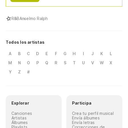
R&B
Anselmo Ralph
Todos los artistas
A
B
C
D
E
F
G
H
I
J
K
L
M
N
O
P
Q
R
S
T
U
V
W
X
Y
Z
#
Explorar
Participa
Canciones
Crea tu perfil musical
Artistas
Envía álbumes
Álbumes
Envía letras
Playlists
Correcciones de