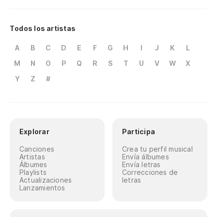
Todos los artistas
A
B
C
D
E
F
G
H
I
J
K
L
M
N
O
P
Q
R
S
T
U
V
W
X
Y
Z
#
Explorar
Participa
Canciones
Crea tu perfil musical
Artistas
Envía álbumes
Álbumes
Envía letras
Playlists
Correcciones de
Actualizaciones
letras
Lanzamientos