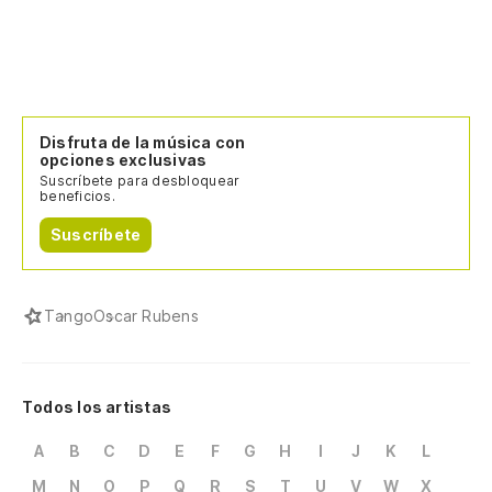
Disfruta de la música con
opciones exclusivas
Suscríbete para desbloquear
beneficios.
Suscríbete
Tango
Oscar Rubens
Todos los artistas
A
B
C
D
E
F
G
H
I
J
K
L
M
N
O
P
Q
R
S
T
U
V
W
X