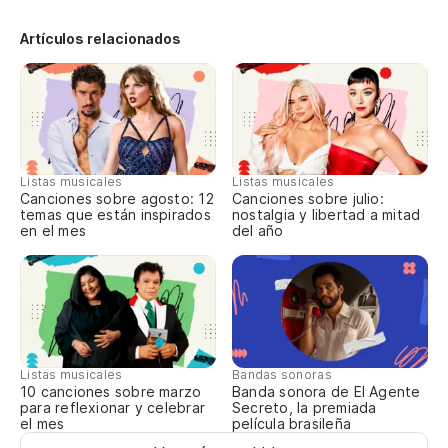
¿S
Mi
Artículos relacionados
é 
Mi
De
si
Listas musicales
Listas musicales
Canciones sobre agosto: 12
Canciones sobre julio:
de
temas que están inspirados
nostalgia y libertad a mitad
en el mes
del año
La
un
a 
Y 
Listas musicales
Bandas sonoras
10 canciones sobre marzo
Banda sonora de El Agente
e 
para reflexionar y celebrar
Secreto, la premiada
el mes
película brasileña