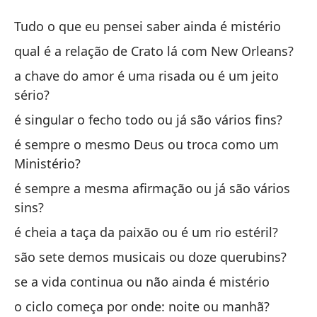
Mi
Tudo o que eu pensei saber ainda é mistério
Mi
qual é a relação de Crato lá com New Orleans?
a chave do amor é uma risada ou é um jeito
To
sério?
Tu
é singular o fecho todo ou já são vários fins?
¿C
é sempre o mesmo Deus ou troca como um
Or
Ministério?
qu
é sempre a mesma afirmação ou já são vários
sins?
¿L
é cheia a taça da paixão ou é um rio estéril?
a 
são sete demos musicais ou doze querubins?
se a vida continua ou não ainda é mistério
¿E
o ciclo começa por onde: noite ou manhã?
é 