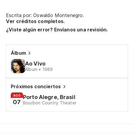
Si
Escrita por: Oswaldo Montenegro.
Ver créditos completos.
se
¿Viste algún error? Envíanos una revisión.
¿E
o 
Álbum
¿E
Ao Vivo
Álbum • 1989
im
o 
Próximos conciertos
im
AGO
Porto Alegre, Brasil
07
¿Q
Bourbon Country Theater
Tu
qu