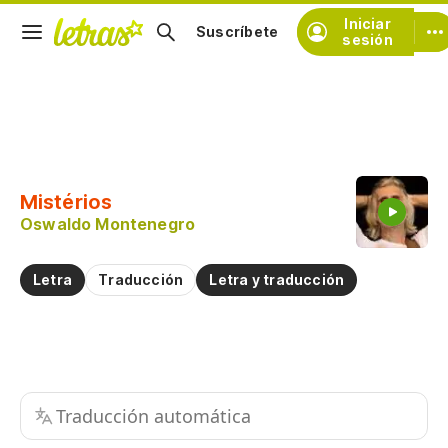
Iniciar
Suscríbete
sesión
Copiar fragmento
Copiar toda la letra
Mistérios
Practicar la pronunciación de
Oswaldo Montenegro
Comentar sobre este fragmento
Letra
Traducción
Letra y traducción
Traducción automática