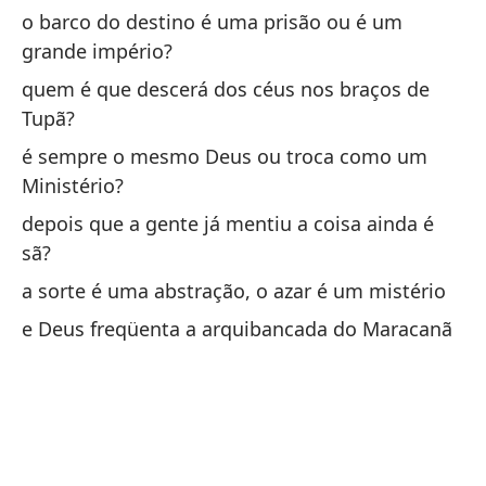
o barco do destino é uma prisão ou é um
¿S
grande império?
Mi
quem é que descerá dos céus nos braços de
é 
Tupã?
Mi
é sempre o mesmo Deus ou troca como um
Ministério?
¿S
va
depois que a gente já mentiu a coisa ainda é
sã?
é 
a sorte é uma abstração, o azar é um mistério
¿E
e Deus freqüenta a arquibancada do Maracanã
é 
¿S
qu
sã