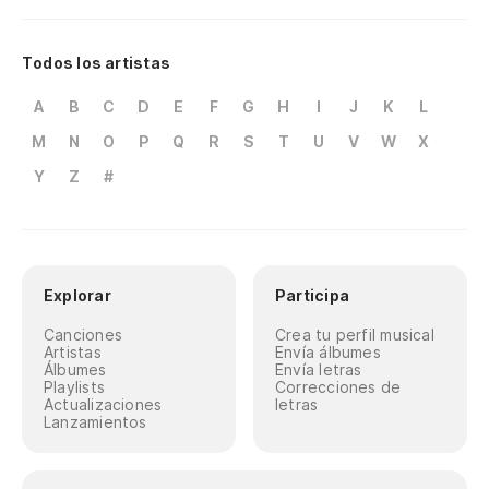
Todos los artistas
A
B
C
D
E
F
G
H
I
J
K
L
M
N
O
P
Q
R
S
T
U
V
W
X
Y
Z
#
Explorar
Participa
Canciones
Crea tu perfil musical
Artistas
Envía álbumes
Álbumes
Envía letras
Playlists
Correcciones de
Actualizaciones
letras
Lanzamientos