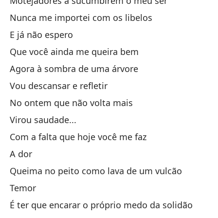
Motejadores a sucumbirem o meu ser
Ll
Nunca me importei com os libelos
E já não espero
Le
Que você ainda me queira bem
A 
Agora à sombra de uma árvore
Vou descansar e refletir
Qu
No ontem que não volta mais
Qu
Virou saudade...
Si
Com a falta que hoje você me faz
Se
A dor
Bu
Queima no peito como lava de um vulcão
Temor
Mo
É ter que encarar o próprio medo da solidão
Nu