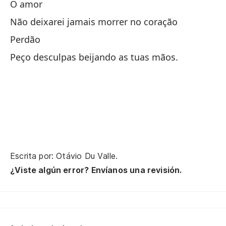
O amor
Nu
Não deixarei jamais morrer no coração
Perdão
E 
Peço desculpas beijando as tuas mãos.
Qu
Ah
Ag
De
Escrita por: Otávio Du Valle.
Vo
¿Viste algún error? Envíanos una revisión.
No
Se