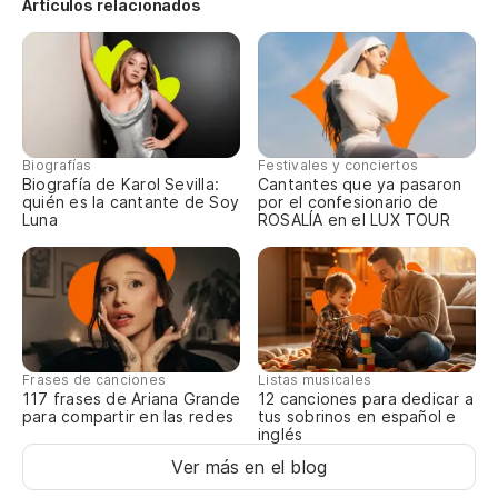
Artículos relacionados
Vi
Co
A 
Biografías
Festivales y conciertos
Biografía de Karol Sevilla:
Cantantes que ya pasaron
quién es la cantante de Soy
por el confesionario de
Qu
Luna
ROSALÍA en el LUX TOUR
T
Es
É 
Frases de canciones
Listas musicales
117 frases de Ariana Grande
12 canciones para dedicar a
para compartir en las redes
tus sobrinos en español e
El
inglés
Ver más en el blog
O