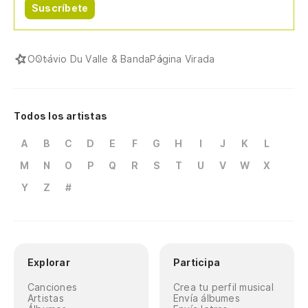
Suscríbete
O
Otávio Du Valle & Banda
Página Virada
Todos los artistas
A
B
C
D
E
F
G
H
I
J
K
L
M
N
O
P
Q
R
S
T
U
V
W
X
Y
Z
#
Explorar
Participa
Canciones
Crea tu perfil musical
Artistas
Envía álbumes