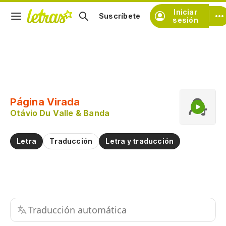
Iniciar
Suscríbete
sesión
Copiar fragmento
Copiar toda la letra
Página Virada
Practicar la pronunciación de
Otávio Du Valle & Banda
Comentar sobre este fragmento
Letra
Traducción
Letra y traducción
Traducción automática