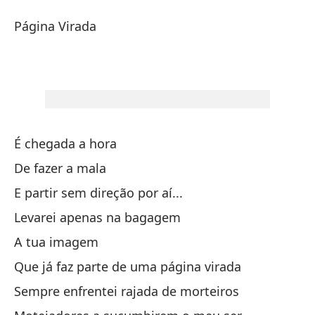
Pá
Página Virada
Pá
Pá
É chegada a hora
De fazer a mala
E partir sem direção por aí...
Ha
Levarei apenas na bagagem
É 
A tua imagem
Que já faz parte de uma página virada
De
Sempre enfrentei rajada de morteiros
E 