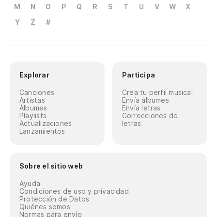
M
N
O
P
Q
R
S
T
U
V
W
X
Y
Z
#
Explorar
Participa
Canciones
Crea tu perfil musical
Artistas
Envía álbumes
Álbumes
Envía letras
Playlists
Correcciones de
Actualizaciones
letras
Lanzamientos
Sobre el sitio web
Ayuda
Condiciones de uso y privacidad
Protección de Datos
Quiénes somos
Normas para envío