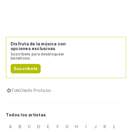
Disfruta de la música con
opciones exclusivas
Suscríbete para desbloquear
beneficios.
Suscríbete
Folk
Otello Profazio
Todos los artistas
A
B
C
D
E
F
G
H
I
J
K
L