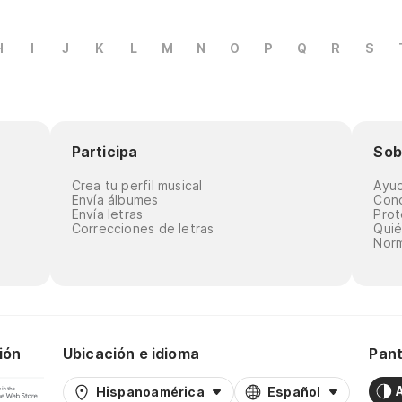
H
I
J
K
L
M
N
O
P
Q
R
S
Participa
Sob
Crea tu perfil musical
Ayu
Envía álbumes
Cond
Envía letras
Prot
Correcciones de letras
Qui
Norm
ión
Ubicación e idioma
Pant
Hispanoamérica
Español