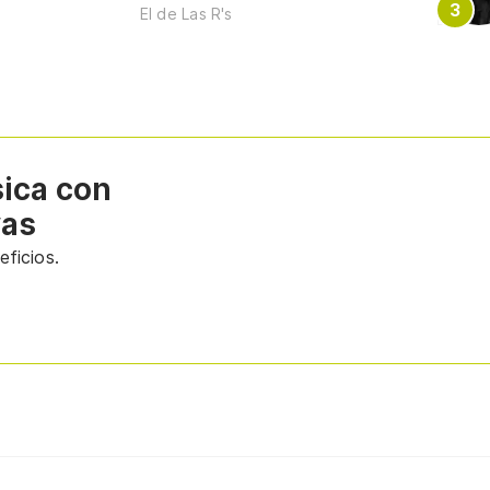
El de Las R's
sica con
vas
ficios.