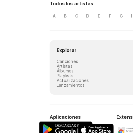
Todos los artistas
A
B
C
D
E
F
G
Explorar
Canciones
Artistas
Álbumes
Playlists
Actualizaciones
Lanzamientos
Aplicaciones
Extens