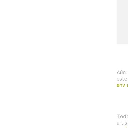
Aún 
este
envi
Toda
arti