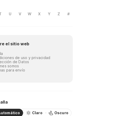
T
U
V
W
X
Y
Z
#
re el sitio web
da
iciones de uso y privacidad
ección de Datos
énes somos
as para envío
alla
Automático
Claro
Oscuro