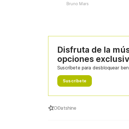
Bruno Mars
Disfruta de la mú
opciones exclusi
Suscríbete para desbloquear bene
Suscríbete
O
Outshine