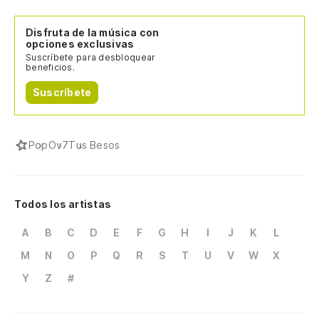
Disfruta de la música con
opciones exclusivas
Suscríbete para desbloquear
beneficios.
Suscríbete
Pop
Ov7
Tus Besos
Todos los artistas
A
B
C
D
E
F
G
H
I
J
K
L
M
N
O
P
Q
R
S
T
U
V
W
X
Y
Z
#