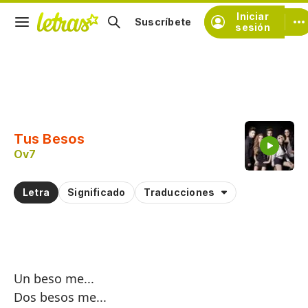
Iniciar
Suscríbete
sesión
Copiar fragmento
Copiar toda la letra
Tus Besos
Practicar la pronunciación de
Ov7
Comentar sobre este fragmento
Letra
Significado
Traducciones
Un beso me...
Dos besos me...