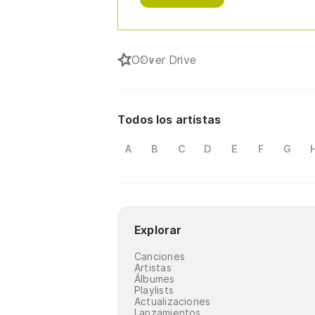
O
Over Drive
Todos los artistas
A
B
C
D
E
F
G
Explorar
Canciones
Artistas
Álbumes
Playlists
Actualizaciones
Lanzamientos