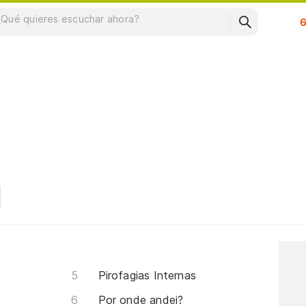
Su
Pirofagias Internas
Por onde andei?