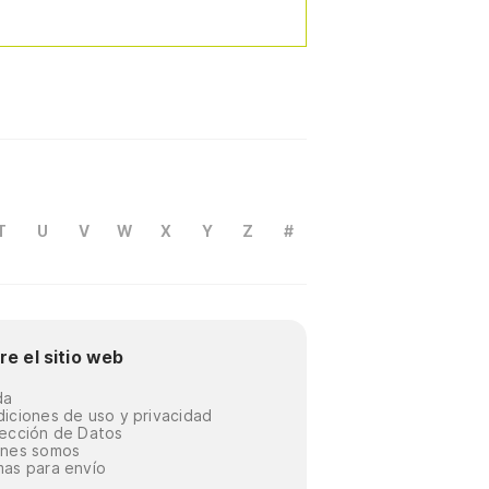
T
U
V
W
X
Y
Z
#
re el sitio web
da
iciones de uso y privacidad
ección de Datos
énes somos
as para envío