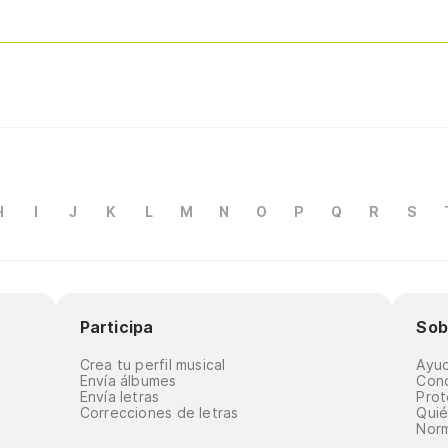
H
I
J
K
L
M
N
O
P
Q
R
S
Participa
Sob
Crea tu perfil musical
Ayu
Envía álbumes
Cond
Envía letras
Prot
Correcciones de letras
Qui
Norm