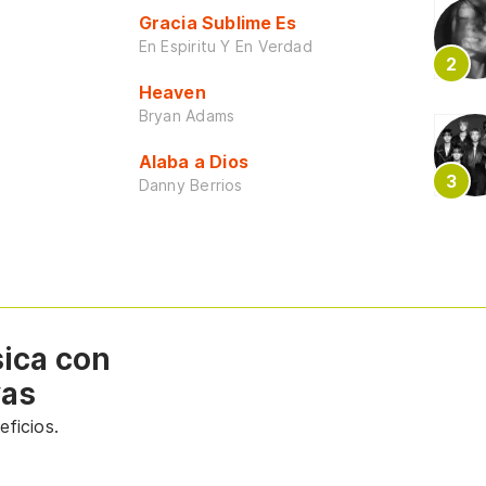
Gracia Sublime Es
En Espiritu Y En Verdad
Heaven
Bryan Adams
Alaba a Dios
Danny Berrios
sica con
vas
ficios.