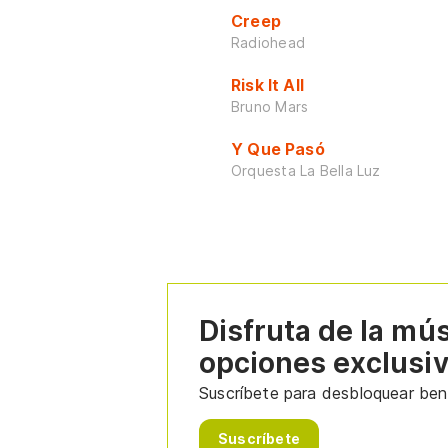
Creep
Radiohead
Risk It All
Bruno Mars
Y Que Pasó
Orquesta La Bella Luz
Disfruta de la mú
opciones exclusi
Suscríbete para desbloquear bene
Suscríbete