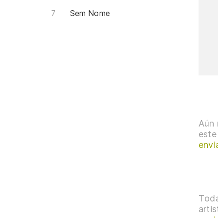
Sem Nome
Aún 
este
envi
Toda
arti