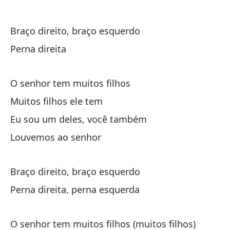
Er
Braço direito, braço esquerdo
Le
Perna direita
Er
O senhor tem muitos filhos
le
Muitos filhos ele tem
Y 
Eu sou um deles, você também
E 
Louvemos ao senhor
Le
Braço direito, braço esquerdo
Er
Perna direita, perna esquerda
Le
O senhor tem muitos filhos (muitos filhos)
Er