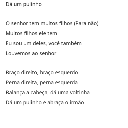
Dá um pulinho
Eu
Al
O senhor tem muitos filhos (Para não)
Muitos filhos ele tem
Br
Eu sou um deles, você também
Br
Louvemos ao senhor
ti
Braço direito, braço esquerdo
Perna direita, perna esquerda
Ti
Balança a cabeça, dá uma voltinha
Mu
Dá um pulinho e abraça o irmão
Yo
Eu