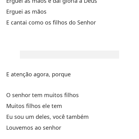
El
Erguei as mãos e dai glória a Deus
Erguei as mãos
Y 
E cantai como os filhos do Senhor
E 
Di
De
E atenção agora, porque
Di
De
O senhor tem muitos filhos
qu
Muitos filhos ele tem
Eu sou um deles, você também
De
Louvemos ao senhor
De