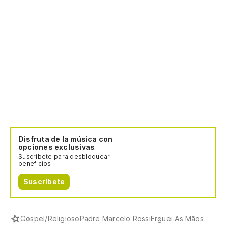
Pi
Pe
Sa
Ba
De
Disfruta de la música con
Ti
opciones exclusivas
Suscríbete para desbloquear
O 
beneficios.
Suscríbete
el
Yo
Gospel/Religioso
Padre Marcelo Rossi
Erguei As Mãos