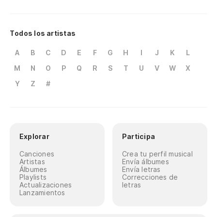
Eu
Todos los artistas
Al
A
B
C
D
E
F
G
H
I
J
K
L
M
N
O
P
Q
R
S
T
U
V
W
X
Br
Y
Z
#
Br
Pi
Pe
Explorar
Participa
Sa
Canciones
Crea tu perfil musical
Artistas
Envía álbumes
Álbumes
Envía letras
Ba
Playlists
Correcciones de
Actualizaciones
letras
Lanzamientos
Sa
Dá