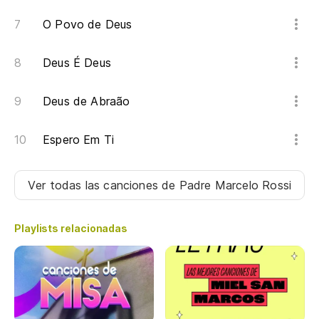
O Povo de Deus
el
Deus É Deus
Yo
Deus de Abraão
Eu
Al
Espero Em Ti
Ver todas las canciones
de Padre Marcelo Rossi
Br
Br
Playlists relacionadas
Pi
Pe