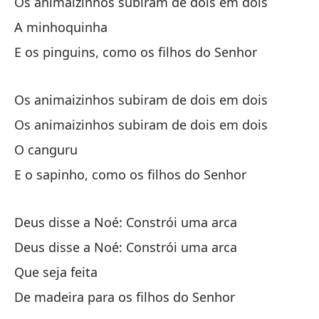
Lo
Os animaizinhos subiram de dois em dois
Os
A minhoquinha
E os pinguins, como os filhos do Senhor
Lo
Os
Os animaizinhos subiram de dois em dois
El
Os animaizinhos subiram de dois em dois
O canguru
Y 
E o sapinho, como os filhos do Senhor
E 
Deus disse a Noé: Constrói uma arca
(¡
Deus disse a Noé: Constrói uma arca
Que seja feita
Lo
De madeira para os filhos do Senhor
Os