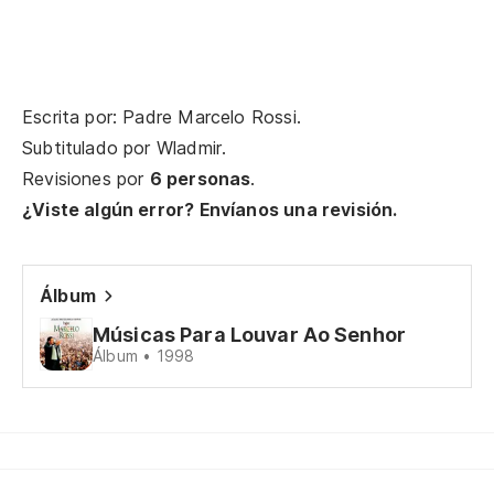
Al
Escrita por: Padre Marcelo Rossi.
Br
Subtitulado por
Wladmir
.
Br
Revisiones por
6 personas
.
¿Viste algún error? Envíanos una revisión.
Pi
ti
Álbum
Músicas Para Louvar Ao Senhor
Álbum • 1998
el
Yo
Eu