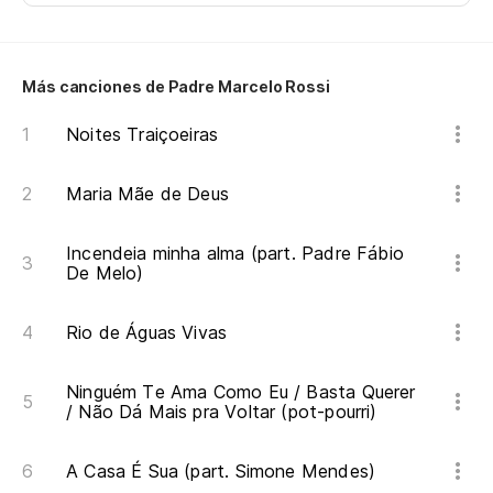
ca
Eu
mú
Más canciones de Padre Marcelo Rossi
Al
Noites Traiçoeiras
Maria Mãe de Deus
Br
Br
Incendeia minha alma (part. Padre Fábio
De Melo)
Pi
Rio de Águas Vivas
Pe
Ninguém Te Ama Como Eu / Basta Querer
/ Não Dá Mais pra Voltar (pot-pourri)
sa
A Casa É Sua (part. Simone Mendes)
ti