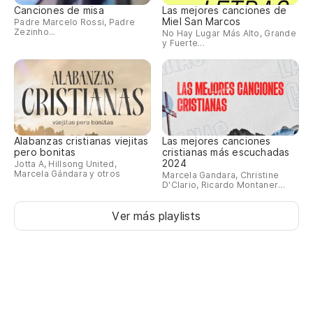
Sa
Canciones de misa
Las mejores canciones de
Miel San Marcos
Padre Marcelo Rossi, Padre
Zezinho...
Ba
No Hay Lugar Más Alto, Grande
y Fuerte...
ti
Ti
Mu
Alabanzas cristianas viejitas
Las mejores canciones
pero bonitas
cristianas más escuchadas
2024
Jotta A, Hillsong United,
Yo
Marcela Gándara y otros
Marcela Gandara, Christine
D'Clario, Ricardo Montaner...
Eu
Ver más playlists
Al
Br
Br