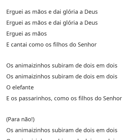
l
Erguei as mãos e dai glória a Deus
Er
Erguei as mãos e dai glória a Deus
Erguei as mãos
Le
E cantai como os filhos do Senhor
Er
Le
Os animaizinhos subiram de dois em dois
Er
Os animaizinhos subiram de dois em dois
O elefante
le
E os passarinhos, como os filhos do Senhor
Y 
(Para não!)
E 
Os animaizinhos subiram de dois em dois