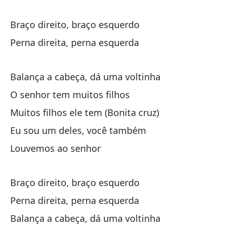
el
Braço direito, braço esquerdo
Yo
Perna direita, perna esquerda
Eu
Balança a cabeça, dá uma voltinha
Al
O senhor tem muitos filhos
Muitos filhos ele tem (Bonita cruz)
Br
Eu sou um deles, você também
Louvemos ao senhor
ti
Braço direito, braço esquerdo
el
Perna direita, perna esquerda
Balança a cabeça, dá uma voltinha
Yo