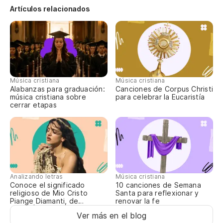
Artículos relacionados
Al
Br
Br
Música cristiana
Música cristiana
Alabanzas para graduación:
Canciones de Corpus Christi
Pi
música cristiana sobre
para celebrar la Eucaristía
cerrar etapas
Pe
Ti
O 
Analizando letras
Música cristiana
el
Conoce el significado
10 canciones de Semana
religioso de Mio Cristo
Santa para reflexionar y
Piange Diamanti, de
renovar la fe
ROSALÍA
So
Ver más en el blog