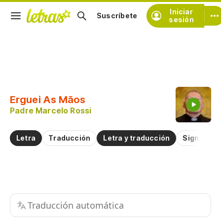
Iniciar
Suscríbete
sesión
Copiar fragmento
Copiar toda la letra
Erguei As Mãos
Practicar la pronunciación de
Padre Marcelo Rossi
Comentar sobre este fragmento
Letra
Traducción
Letra y traducción
Significad
Traducción automática