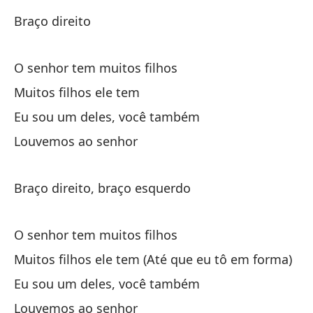
Braço direito
Po
O senhor tem muitos filhos
Le
Muitos filhos ele tem
Er
Eu sou um deles, você também
Le
Louvemos ao senhor
Er
Braço direito, braço esquerdo
le
O senhor tem muitos filhos
Y 
Muitos filhos ele tem (Até que eu tô em forma)
E 
Eu sou um deles, você também
Le
Louvemos ao senhor