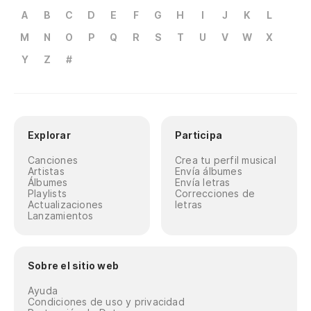
A
B
C
D
E
F
G
H
I
J
K
L
M
N
O
P
Q
R
S
T
U
V
W
X
Y
Z
#
Explorar
Participa
Canciones
Crea tu perfil musical
Artistas
Envía álbumes
Álbumes
Envía letras
Playlists
Correcciones de
Actualizaciones
letras
Lanzamientos
Sobre el sitio web
Ayuda
Condiciones de uso y privacidad