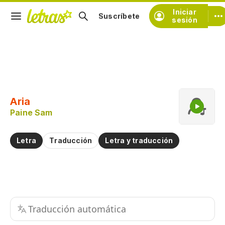
Iniciar
Suscríbete
sesión
Copiar fragmento
Copiar toda la letra
Aria
Practicar la pronunciación de
Paine Sam
Comentar sobre este fragmento
Letra
Traducción
Letra y traducción
Traducción automática