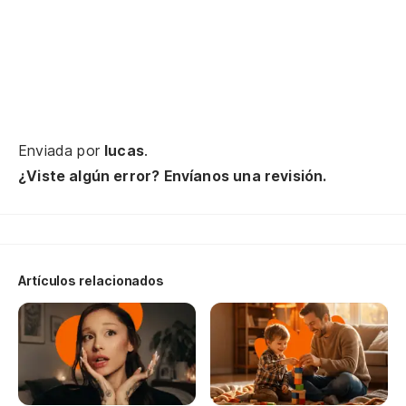
Mu
Fa
Y 
An
Enviada por
lucas
.
¿Viste algún error? Envíanos una revisión.
Artículos relacionados