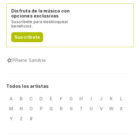
Disfruta de la música con
opciones exclusivas
Suscríbete para desbloquear
beneficios.
Suscríbete
P
Paine Sam
Aria
Todos los artistas
A
B
C
D
E
F
G
H
I
J
K
L
M
N
O
P
Q
R
S
T
U
V
W
X
Y
Z
#