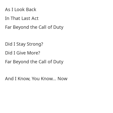
Ar
As I Look Back
Ar
In That Last Act
Far Beyond the Call of Duty
Al
Did I Stay Strong?
En
Did I Give More?
Mu
Far Beyond the Call of Duty
Fa
And I Know, You Know... Now
¿M
¿D