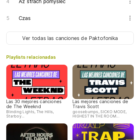
Aż strach pomyśleć
Czas
Ver todas las canciones
de Paktofonika
Playlists relacionadas
Las 30 mejores canciones
Las mejores canciones de
de The Weeknd
Travis Scott
Blinding Lights, The Hills,
goosebumps, SICKO MODE,
Starboy...
HIGHEST IN THE ROOM...