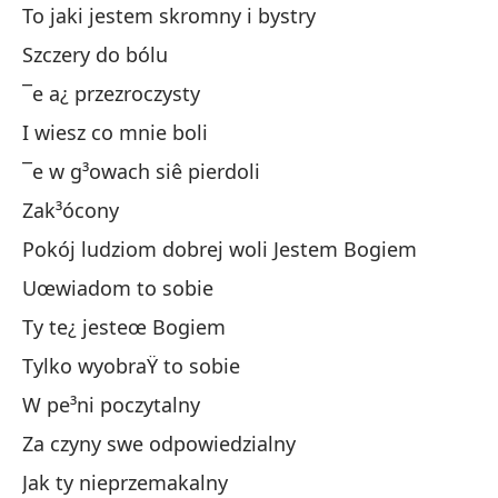
To jaki jestem skromny i bystry
Qu
Szczery do bólu
Ho
¯e a¿ przezroczysty
Ta
I wiesz co mnie boli
Y 
¯e w g³owach siê pierdoli
Qu
Zak³ócony
Tr
Pokój ludziom dobrej woli Jestem Bogiem
Pa
Uœwiadom to sobie
So
Ty te¿ jesteœ Bogiem
Ha
Tylko wyobraŸ to sobie
Tú
W pe³ni poczytalny
So
Za czyny swe odpowiedzialny
To
Jak ty nieprzemakalny
Re