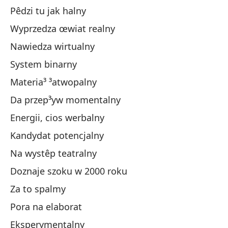
Pêdzi tu jak halny
Co
Wyprzedza œwiat realny
Co
Nawiedza wirtualny
Ad
System binarny
Vi
Materia³ ³atwopalny
Si
Da przep³yw momentalny
Ma
Energii, cios werbalny
Da
Kandydat potencjalny
De
Na wystêp teatralny
Un
Doznaje szoku w 2000 roku
Pa
Za to spalmy
Ex
Pora na elaborat
P
Eksperymentalny
Es