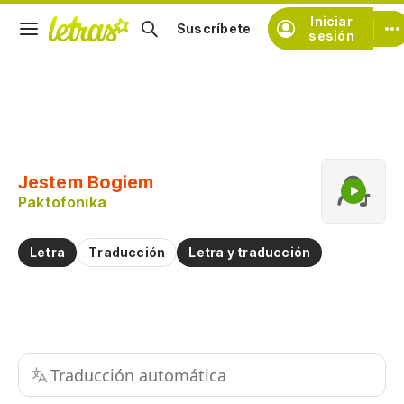
Iniciar
Suscríbete
sesión
Copiar fragmento
Copiar toda la letra
Jestem Bogiem
Practicar la pronunciación de
Paktofonika
Comentar sobre este fragmento
Letra
Traducción
Letra y traducción
Traducción automática