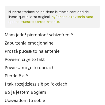
Nuestra traducción no tiene la misma cantidad de
líneas que la letra original,
ayúdanos a revisarla para
que se muestre correctamente.
Mam jedn¹ pierdolon¹ schizofreniê
Te
Zaburzenia emocjonalne
Tr
Proszê puœæ to na antenie
Po
Powiem ci ¿e to fakt
Te
Powiesz mi ¿e to obciach
Me
Pierdolê ciê
Te
I tak rozejdziesz siê po ³okciach
Y 
Bo ja jestem Bogiem
Po
Uœwiadom to sobie
Ha