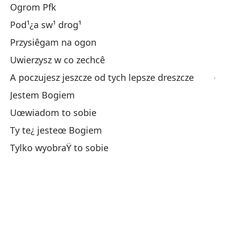
e
Ogrom Pfk
Tu
Pod¹¿a sw¹ drog¹
La
Przysiêgam na ogon
Si
Uwierzysz w co zechcê
Ju
A poczujesz jeszcze od tych lepsze dreszcze
Cr
Jestem Bogiem
Y 
Uœwiadom to sobie
So
Ty te¿ jesteœ Bogiem
Ha
Tylko wyobraŸ to sobie
Tú
So