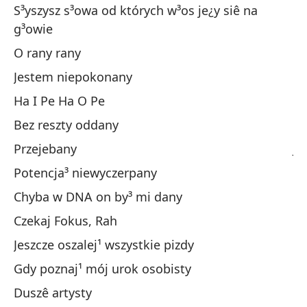
S³yszysz s³owa od których w³os je¿y siê na
Es
g³owie
pu
O rany rany
Oh
Jestem niepokonany
So
Ha I Pe Ha O Pe
¡J
Bez reszty oddany
To
Przejebany
Jo
Potencja³ niewyczerpany
Un
Chyba w DNA on by³ mi dany
Cr
Czekaj Fokus, Rah
Es
Jeszcze oszalej¹ wszystkie pizdy
To
Gdy poznaj¹ mój urok osobisty
Cu
Duszê artysty
El