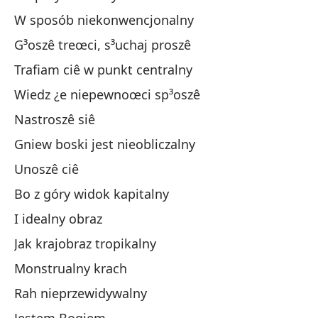
W sposób niekonwencjonalny
Ex
G³oszê treœci, s³uchaj proszê
De
Trafiam ciê w punkt centralny
Pr
Wiedz ¿e niepewnoœci sp³oszê
Te
Nastroszê siê
Sa
Gniew boski jest nieobliczalny
Me
Unoszê ciê
La
Bo z góry widok kapitalny
Te
I idealny obraz
Po
Jak krajobraz tropikalny
Y 
Monstrualny krach
Co
Rah nieprzewidywalny
U