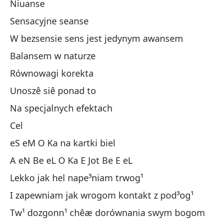
Niuanse
Si
Sensacyjne seanse
Ma
W bezsensie sens jest jedynym awansem
Se
Balansem w naturze
En
Równowagi korekta
Eq
Unoszê siê ponad to
Co
Na specjalnych efektach
Me
Cel
Co
eS eM O Ka na kartki biel
Ob
A eN Be eL O Ka E Jot Be E eL
Es
Lekko jak hel nape³niam trwog¹
Y 
I zapewniam jak wrogom kontakt z pod³og¹
Ll
Tw¹ dozgonn¹ chêæ dorównania swym bogom
Y 