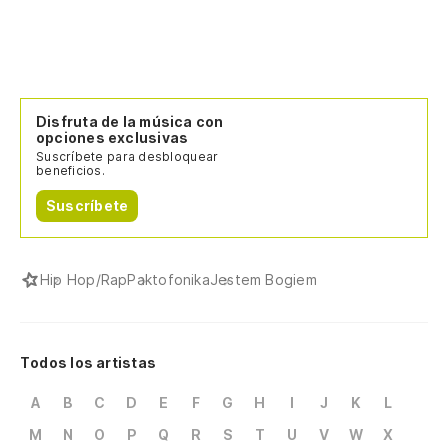
Disfruta de la música con
opciones exclusivas
Suscríbete para desbloquear
beneficios.
Suscríbete
Hip Hop/Rap
Paktofonika
Jestem Bogiem
Todos los artistas
A
B
C
D
E
F
G
H
I
J
K
L
M
N
O
P
Q
R
S
T
U
V
W
X