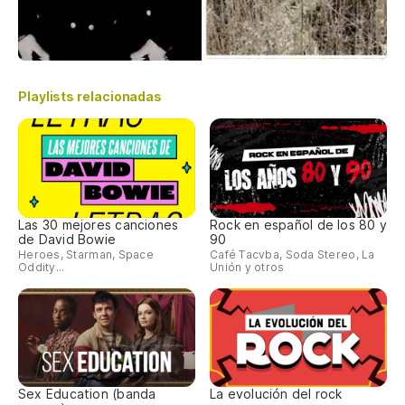
Playlists relacionadas
Las 30 mejores canciones
Rock en español de los 80 y
de David Bowie
90
Heroes, Starman, Space
Café Tacvba, Soda Stereo, La
Oddity...
Unión y otros
Sex Education (banda
La evolución del rock