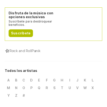
Disfruta de la música con
opciones exclusivas
Suscríbete para desbloquear
beneficios.
Suscríbete
Rock and Roll
Panik
Todos los artistas
A
B
C
D
E
F
G
H
I
J
K
L
M
N
O
P
Q
R
S
T
U
V
W
X
Y
Z
#