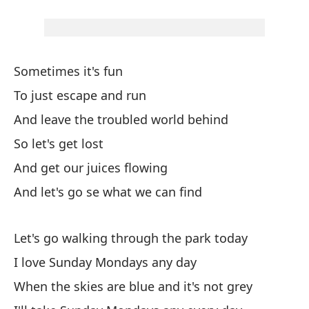
Va
Le
Sometimes it's fun
To just escape and run
Va
And leave the troubled world behind
Le
So let's get lost
Am
And get our juices flowing
I 
And let's go se what we can find
Cu
Let's go walking through the park today
Wh
I love Sunday Mondays any day
Pr
When the skies are blue and it's not grey
I'