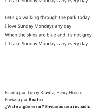
I'll take Sunday Mondays any every day
Let's go walking through the park today
I love Sunday Mondays any day
When the skies are blue and it's not grey
A 
I'll take Sunday Mondays any every day
So
Y 
An
As
Escrita por: Lenny Kravitz, Henry Hirsch.
Enviada por
Beatriz
.
Y 
¿Viste algún error? Envíanos una revisión.