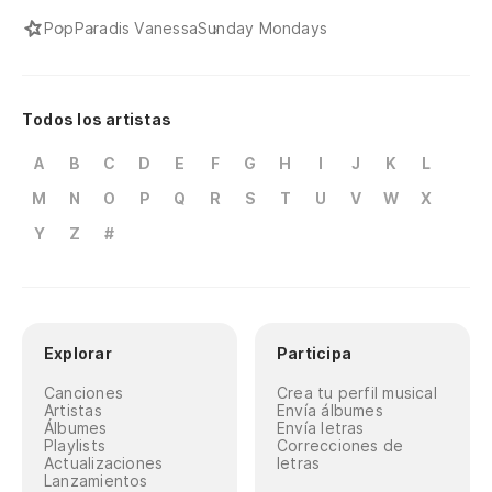
Pop
Paradis Vanessa
Sunday Mondays
Todos los artistas
A
B
C
D
E
F
G
H
I
J
K
L
M
N
O
P
Q
R
S
T
U
V
W
X
Y
Z
#
Explorar
Participa
Canciones
Crea tu perfil musical
Artistas
Envía álbumes
Álbumes
Envía letras
Playlists
Correcciones de
Actualizaciones
letras
Lanzamientos