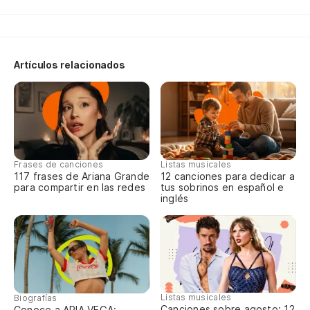
An
Y 
An
Artículos relacionados
Va
Le
Frases de canciones
Listas musicales
Am
117 frases de Ariana Grande
12 canciones para dedicar a
para compartir en las redes
tus sobrinos en español e
I 
inglés
Cu
Wh
Pr
Listas musicales
Biografías
Canciones sobre agosto: 12
Conoce a ARIA VEGA: