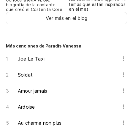
I'
temas que están inspirados
biografía de la cantante
en el mes
que creó el Costeñita Core
Ver más en el blog
Va
Le
Am
Más canciones de Paradis Vanessa
I 
Joe Le Taxi
Cu
Soldat
Wh
Amour jamais
Pr
Ardoise
I'
Au charme non plus