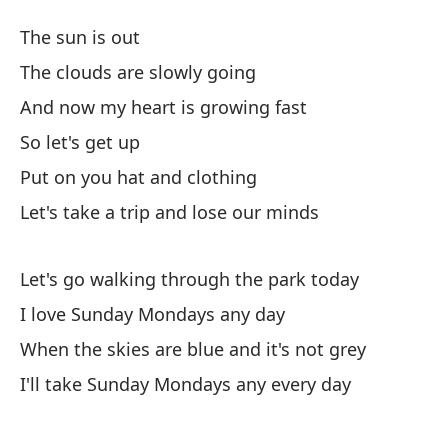
D
The sun is out
S
The clouds are slowly going
And now my heart is growing fast
El
So let's get up
La
Put on you hat and clothing
Th
Let's take a trip and lose our minds
Y 
Let's go walking through the park today
An
I love Sunday Mondays any day
As
When the skies are blue and it's not grey
I'll take Sunday Mondays any every day
Po
Pu