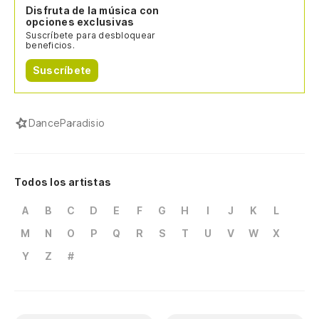
Disfruta de la música con
opciones exclusivas
Suscríbete para desbloquear
beneficios.
Suscríbete
Dance
Paradisio
Todos los artistas
A
B
C
D
E
F
G
H
I
J
K
L
M
N
O
P
Q
R
S
T
U
V
W
X
Y
Z
#