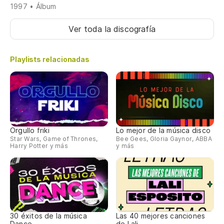
1997 • Álbum
Ver toda la discografía
Playlists relacionadas
Orgullo friki
Lo mejor de la música disco
Star Wars, Game of Thrones,
Bee Gees, Gloria Gaynor, ABBA
Harry Potter y más
y más
30 éxitos de la música
Las 40 mejores canciones
Dance
de Lali