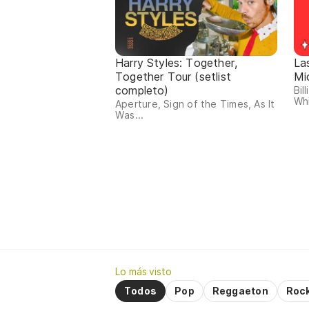
Harry Styles: Together,
La
Together Tour (setlist
Mi
completo)
Bil
Whi
Aperture, Sign of the Times, As It
Was...
Lo más visto
Todos
Pop
Reggaeton
Roc