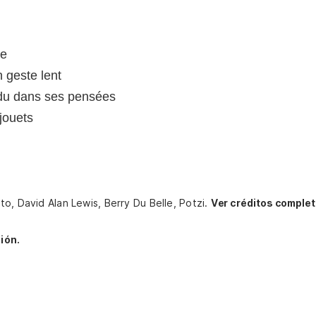
ve
n geste lent
rdu dans ses pensées
 jouets
o, David Alan Lewis, Berry Du Belle, Potzi.
Ver créditos complet
ión.