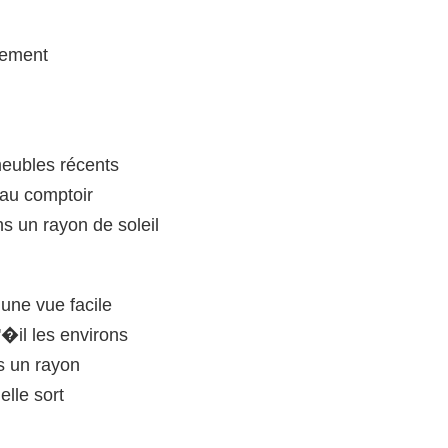
gement
meubles récents
é au comptoir
ans un rayon de soleil
une vue facile
�il les environs
s un rayon
elle sort