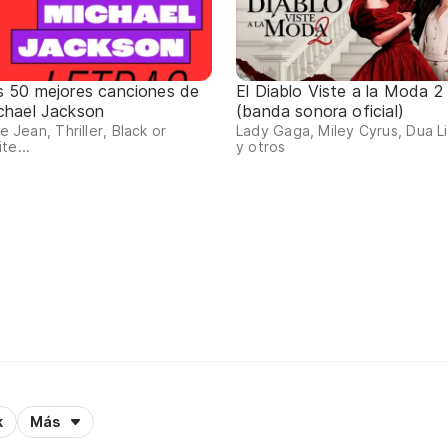
s 50 mejores canciones de
El Diablo Viste a la Moda 2
chael Jackson
(banda sonora oficial)
lie Jean, Thriller, Black or
Lady Gaga, Miley Cyrus, Dua L
te...
y otros
k
Más