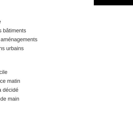
e
s bâtiments
es aménagements
ins urbains
cile
 ce matin
a décidé
 de main