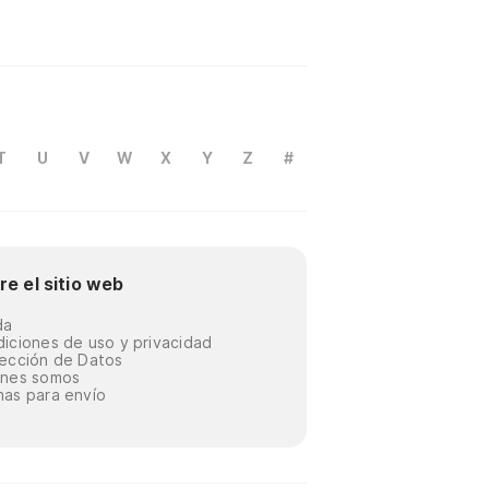
T
U
V
W
X
Y
Z
#
re el sitio web
da
iciones de uso y privacidad
ección de Datos
énes somos
as para envío