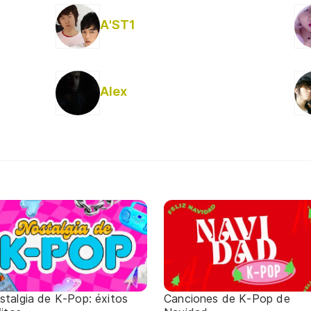
A'ST1
Alex
stalgia de K-Pop: éxitos
Canciones de K-Pop de