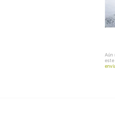
Aún 
este
envi