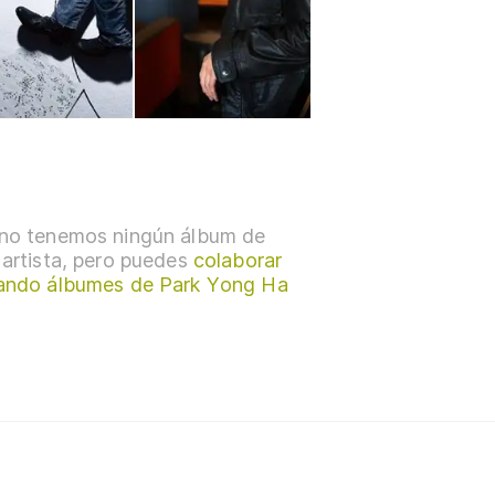
no tenemos ningún álbum de
 artista, pero puedes
colaborar
ando álbumes de Park Yong Ha