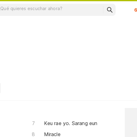
Su
Keu rae yo. Sarang eun
Miracle