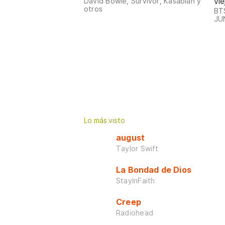
vie
David Bowie, Survivor, Kasabian y
otros
BTS
JUN
Lo más visto
august
Taylor Swift
La Bondad de Dios
StayInFaith
Creep
Radiohead