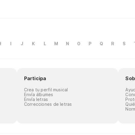
H
I
J
K
L
M
N
O
P
Q
R
S
Participa
Sob
Crea tu perfil musical
Ayu
Envía álbumes
Cond
Envía letras
Prot
Correcciones de letras
Qui
Norm