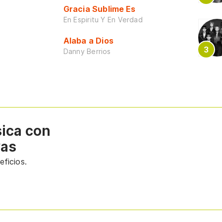
Gracia Sublime Es
En Espiritu Y En Verdad
Alaba a Dios
Danny Berrios
sica con
vas
ficios.