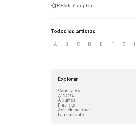
P
Park Yong Ha
Todos los artistas
A
B
C
D
E
F
G
Explorar
Canciones
Artistas
Álbumes
Playlists
Actualizaciones
Lanzamientos