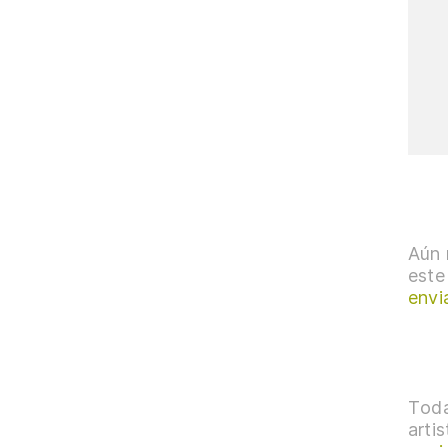
Aún 
este
envi
Toda
arti