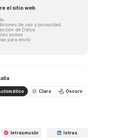
re el sitio web
da
iciones de uso y privacidad
ección de Datos
énes somos
as para envío
alla
Automático
Claro
Oscuro
letrasmusbr
letras