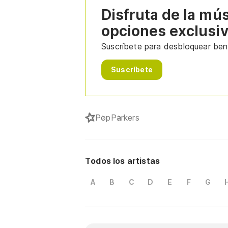
Disfruta de la mú
opciones exclusi
Suscríbete para desbloquear bene
Suscríbete
Pop
Parkers
Todos los artistas
A
B
C
D
E
F
G