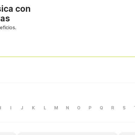
sica con
vas
ficios.
H
I
J
K
L
M
N
O
P
Q
R
S