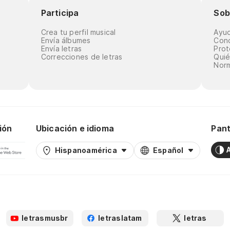
Participa
Sob
Crea tu perfil musical
Ayu
Envía álbumes
Cond
Envía letras
Prot
Correcciones de letras
Qui
Norm
ión
Ubicación e idioma
Pant
Hispanoamérica
Español
letrasmusbr
letraslatam
letras