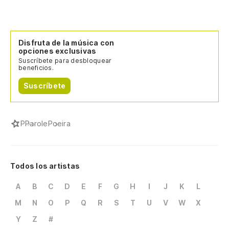
Disfruta de la música con
opciones exclusivas
Suscríbete para desbloquear
beneficios.
Suscríbete
P
Parole
Poeira
Todos los artistas
A
B
C
D
E
F
G
H
I
J
K
L
M
N
O
P
Q
R
S
T
U
V
W
X
Y
Z
#