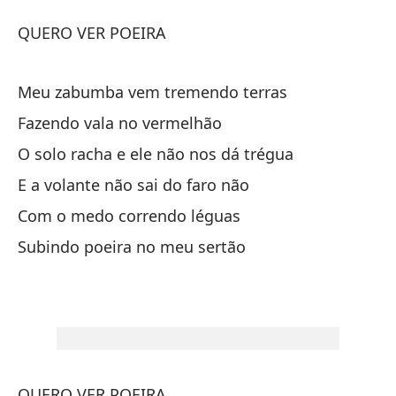
Po
QUERO VER POEIRA
Po
Meu zabumba vem tremendo terras
Q
Fazendo vala no vermelhão
O solo racha e ele não nos dá trégua
Mi
E a volante não sai do faro não
Me
Com o medo correndo léguas
Ha
Subindo poeira no meu sertão
Fa
El
O 
QUERO VER POEIRA