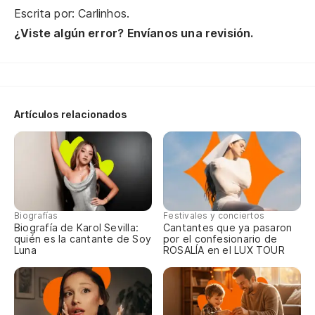
La
Escrita por: Carlinhos.
¿Viste algún error? Envíanos una revisión.
El
O 
En
Artículos relacionados
Na
Y 
De
Biografías
Festivales y conciertos
Biografía de Karol Sevilla:
Cantantes que ya pasaron
De
quién es la cantante de Soy
por el confesionario de
Luna
ROSALÍA en el LUX TOUR
Cu
Qu