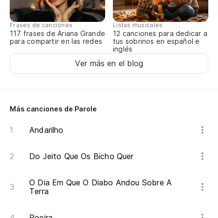
Gr
Frases de canciones
Listas musicales
Gr
117 frases de Ariana Grande
12 canciones para dedicar a
para compartir en las redes
tus sobrinos en español e
inglés
Mi
Ver más en el blog
Me
De
Más canciones de Parole
De
Andarilho
En
Do Jeito Que Os Bicho Quer
Po
O Dia Em Que O Diabo Andou Sobre A
Te
Terra
Lh
Poeira