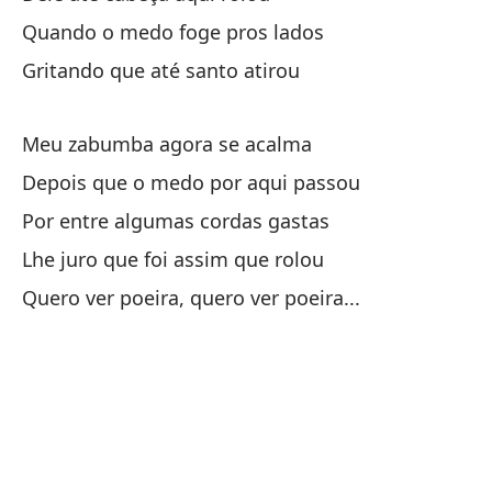
QU
Quando o medo foge pros lados
Gritando que até santo atirou
Q
QU
Meu zabumba agora se acalma
B
Depois que o medo por aqui passou
QU
Por entre algumas cordas gastas
Lhe juro que foi assim que rolou
Q
Quero ver poeira, quero ver poeira...
QU
QU
El