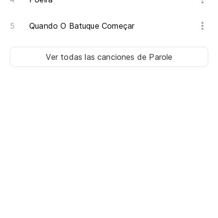
Qu
Quando O Batuque Começar
Qu
Ver todas las canciones
de Parole