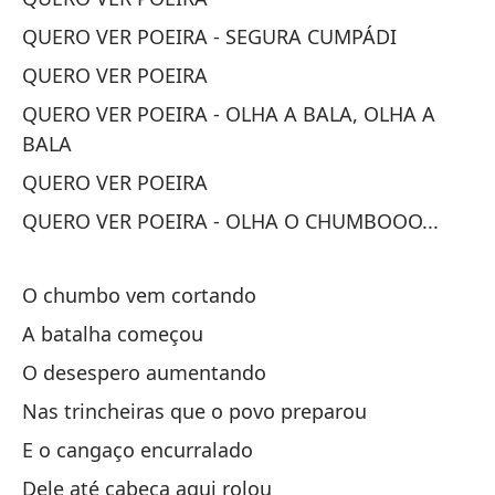
Y 
QUERO VER POEIRA - SEGURA CUMPÁDI
E 
QUERO VER POEIRA
Co
QUERO VER POEIRA - OLHA A BALA, OLHA A
Co
BALA
QUERO VER POEIRA
Le
QUERO VER POEIRA - OLHA O CHUMBOOO...
Su
O chumbo vem cortando
A batalha começou
O desespero aumentando
Nas trincheiras que o povo preparou
Q
E o cangaço encurralado
Q
Dele até cabeça aqui rolou