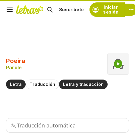
Iniciar
Suscríbete
sesión
Copiar fragmento
Copiar toda la letra
Poeira
Practicar la pronunciación de
Parole
Comentar sobre este fragmento
Letra
Traducción
Letra y traducción
Traducción automática