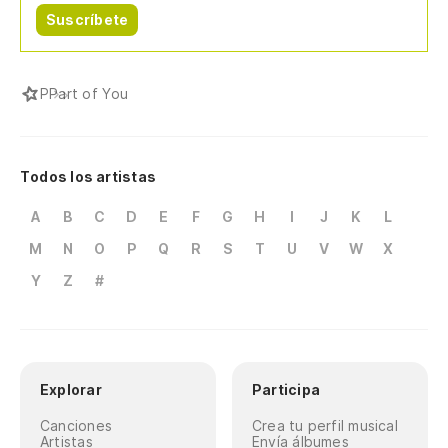
Suscríbete
P
Part of You
Todos los artistas
A
B
C
D
E
F
G
H
I
J
K
L
M
N
O
P
Q
R
S
T
U
V
W
X
Y
Z
#
Explorar
Participa
Canciones
Crea tu perfil musical
Artistas
Envía álbumes