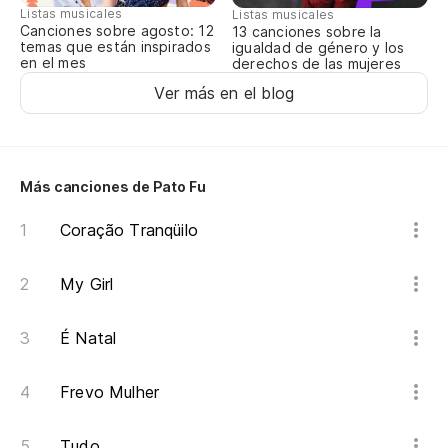
A 
Listas musicales
Listas musicales
Canciones sobre agosto: 12
13 canciones sobre la
temas que están inspirados
igualdad de género y los
A 
en el mes
derechos de las mujeres
Ver más en el blog
Ot
Ou
Más canciones de Pato Fu
Co
Coração Tranqüilo
Co
My Girl
Co
É Natal
Ca
Frevo Mulher
¡P
Tudo