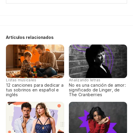
Ca
Ca
Artículos relacionados
¡A
Un
Listas musicales
Analizando letras
Es
12 canciones para dedicar a
No es una canción de amor:
tus sobrinos en español e
significado de Linger, de
É 
inglés
The Cranberries
Es
É 