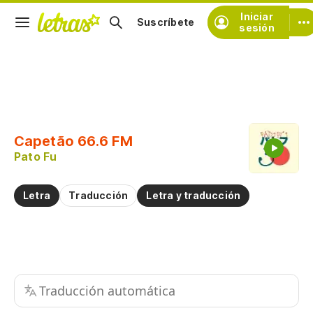
Iniciar
Suscríbete
sesión
Copiar fragmento
Copiar toda la letra
Capetão 66.6 FM
Practicar la pronunciación de
Pato Fu
Comentar sobre este fragmento
Letra
Traducción
Letra y traducción
Traducción automática