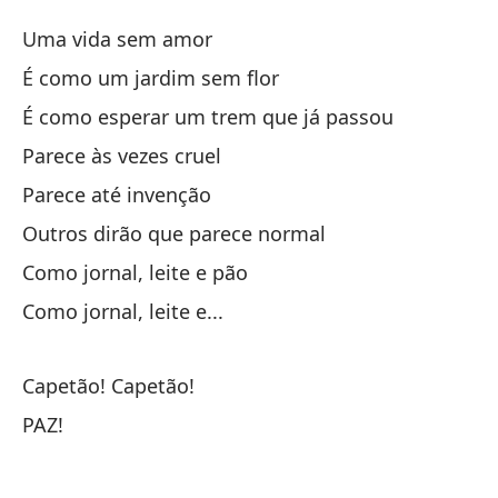
Te
Uma vida sem amor
Ro
É como um jardim sem flor
É como esperar um trem que já passou
Al
Parece às vezes cruel
Pe
Parece até invenção
Outros dirão que parece normal
Qu
Como jornal, leite e pão
Eu
Como jornal, leite e...
Qu
Eu
Capetão! Capetão!
PAZ!
Qu
Eu