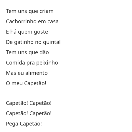
Ca
Tem uns que criam
Ca
Cachorrinho em casa
E há quem goste
Ha
De gatinho no quintal
Un
Tem uns que dão
Comida pra peixinho
Y 
Mas eu alimento
O meu Capetão!
Un
Capetão! Capetão!
Ha
Capetão! Capetão!
Co
Pega Capetão!