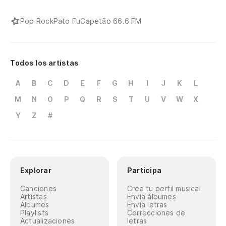
Pop Rock
Pato Fu
Capetão 66.6 FM
Todos los artistas
A
B
C
D
E
F
G
H
I
J
K
L
M
N
O
P
Q
R
S
T
U
V
W
X
Y
Z
#
Explorar
Participa
Canciones
Crea tu perfil musical
Artistas
Envía álbumes
Álbumes
Envía letras
Playlists
Correcciones de
Actualizaciones
letras