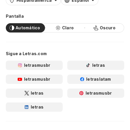
Hispanoamérica
Español
Pantalla
Automático
Claro
Oscuro
Sigue a Letras.com
letrasmusbr
letras
letrasmusbr
letraslatam
letras
letrasmusbr
letras