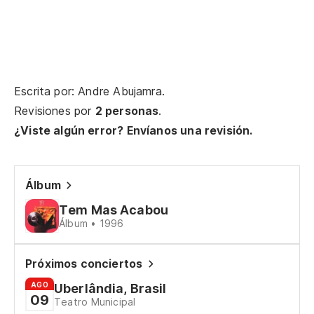
Qu
Eu
Qu
Escrita por: Andre Abujamra.
Eu
Revisiones por
2 personas
.
¿Viste algún error? Envíanos una revisión.
Qu
Eu
Álbum
Qu
Tem Mas Acabou
Álbum • 1996
Eu
Qu
Próximos conciertos
Eu
AGO
Uberlândia, Brasil
09
Teatro Municipal