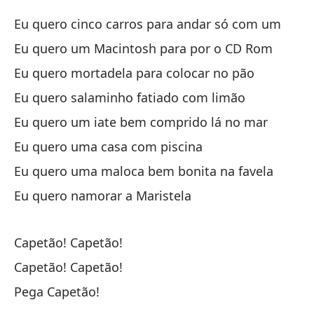
Eu quero cinco carros para andar só com um
Ag
Eu quero um Macintosh para por o CD Rom
Ag
Eu quero mortadela para colocar no pão
En
Eu quero salaminho fatiado com limão
Eu quero um iate bem comprido lá no mar
Eu quero uma casa com piscina
Eu quero uma maloca bem bonita na favela
Eu quero namorar a Maristela
Te
Ro
Capetão! Capetão!
Capetão! Capetão!
Ah
Pega Capetão!
Ag