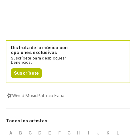
Disfruta de la música con
opciones exclusivas
Suscríbete para desbloquear
beneficios.
Suscríbete
World Music
Patricia Faria
Todos los artistas
A
B
C
D
E
F
G
H
I
J
K
L