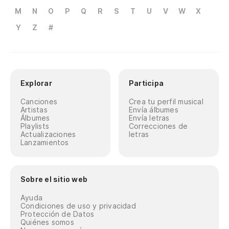
M
N
O
P
Q
R
S
T
U
V
W
X
Y
Z
#
Explorar
Participa
Canciones
Crea tu perfil musical
Artistas
Envía álbumes
Álbumes
Envía letras
Playlists
Correcciones de
Actualizaciones
letras
Lanzamientos
Sobre el sitio web
Ayuda
Condiciones de uso y privacidad
Protección de Datos
Quiénes somos