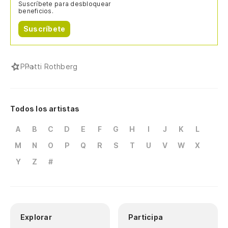
Suscríbete para desbloquear
beneficios.
Suscríbete
P
Patti Rothberg
Todos los artistas
A
B
C
D
E
F
G
H
I
J
K
L
M
N
O
P
Q
R
S
T
U
V
W
X
Y
Z
#
Explorar
Participa