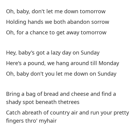
M
Oh, baby, don't let me down tomorrow
T
Holding hands we both abandon sorrow
Oh, for a chance to get away tomorrow
Oh
Oh
Hey, baby's got a lazy day on Sunday
To
Here's a pound, we hang around till Monday
do
Oh, baby don't you let me down on Sunday
Ho
Bring a bag of bread and cheese and find a
Oh
shady spot beneath thetrees
Oh
Catch abreath of country air and run your pretty
fingers thro' myhair
Oy