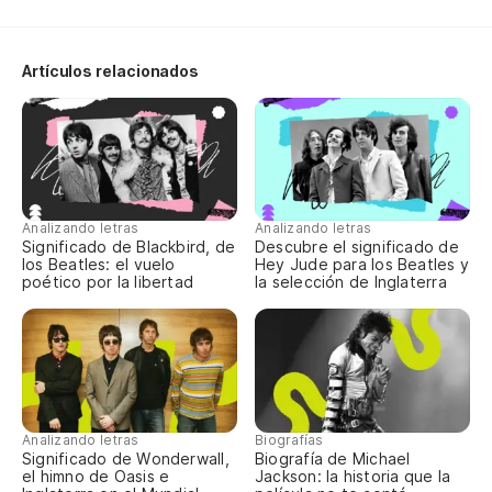
To
Artículos relacionados
Oh
Oh
To
do
Analizando letras
Analizando letras
Ho
Significado de Blackbird, de
Descubre el significado de
los Beatles: el vuelo
Hey Jude para los Beatles y
poético por la libertad
la selección de Inglaterra
Oh
Oh
Oh
Analizando letras
Biografías
Oh
Significado de Wonderwall,
Biografía de Michael
el himno de Oasis e
Jackson: la historia que la