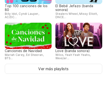
Top 100 canciones de los
El Bebé Jefazo (banda
80
sonora)
Billy Idol, Cyndi Lauper,
Stealers Wheel, Missy Elliott,
AC/DC...
DNCE...
Canciones de Navidad
Love (banda sonora)
Mariah Carey, Ed Sheeran,
Wilco, Yeah Yeah Yeahs,
BTS...
Weezer...
Ver más playlists