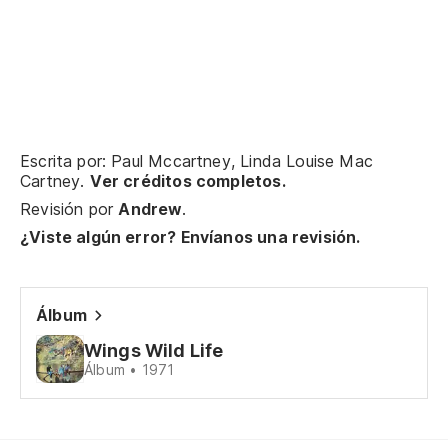
Oh
Oh
Ca
Escrita por: Paul Mccartney, Linda Louise Mac
ha
Cartney.
Ver créditos completos.
Ho
Revisión por
Andrew
.
ra
¿Viste algún error? Envíanos una revisión.
Es
no
Álbum
Le
Wings Wild Life
do
Álbum • 1971
Ma