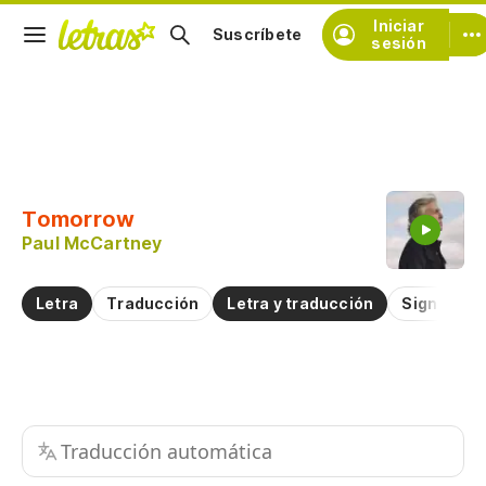
Iniciar
Suscríbete
sesión
Copiar fragmento
Copiar toda la letra
Tomorrow
Practicar la pronunciación de
Paul McCartney
Comentar sobre este fragmento
Letra
Traducción
Letra y traducción
Significad
Traducción automática