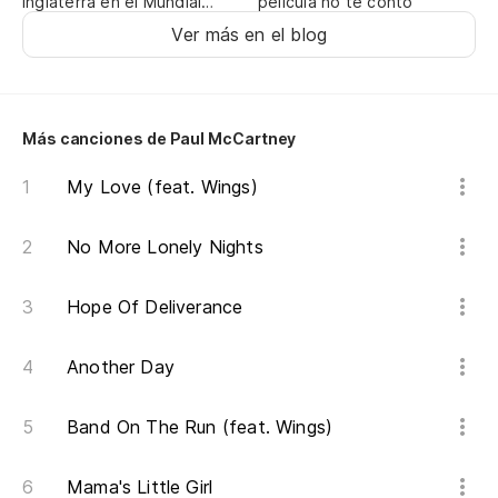
Inglaterra en el Mundial
película no te contó
Ca
2026
Ver más en el blog
Ba
Ca
Más canciones de Paul McCartney
Ba
My Love (feat. Wings)
Oh
No More Lonely Nights
Ca
Hope Of Deliverance
Ba
Another Day
Be
Ba
Band On The Run (feat. Wings)
Ca
Mama's Little Girl