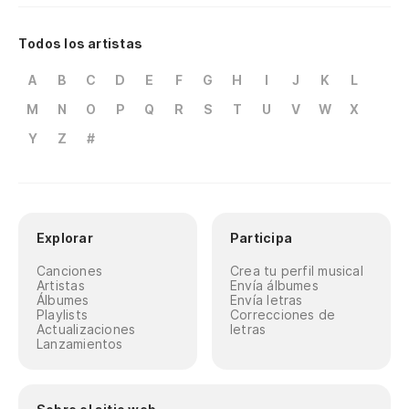
Todos los artistas
A
B
C
D
E
F
G
H
I
J
K
L
M
N
O
P
Q
R
S
T
U
V
W
X
Y
Z
#
Explorar
Participa
Canciones
Crea tu perfil musical
Artistas
Envía álbumes
Álbumes
Envía letras
Playlists
Correcciones de
Actualizaciones
letras
Lanzamientos