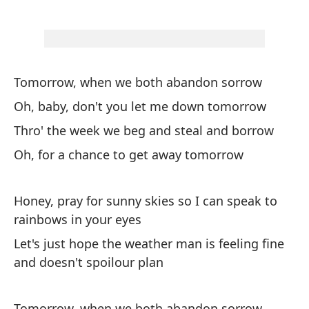
He
Aq
lu
He
Tomorrow, when we both abandon sorrow
Oh, baby, don't you let me down tomorrow
Oh
Thro' the week we beg and steal and borrow
Oh
Oh, for a chance to get away tomorrow
Tr
Honey, pray for sunny skies so I can speak to
lu
rainbows in your eyes
Br
Let's just hope the weather man is feeling fine
sp
and doesn't spoilour plan
At
de
Tomorrow, when we both abandon sorrow