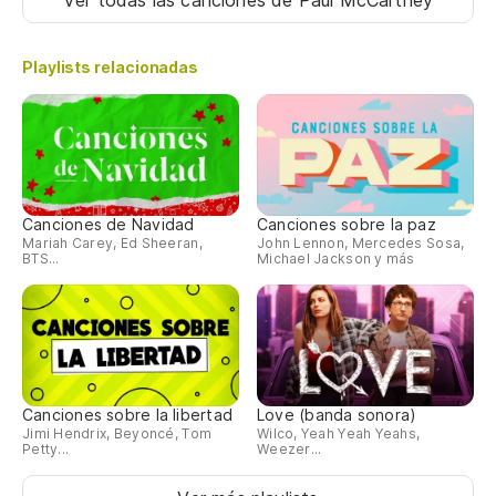
Ver todas las canciones
de Paul McCartney
Playlists relacionadas
Canciones de Navidad
Canciones sobre la paz
Mariah Carey, Ed Sheeran,
John Lennon, Mercedes Sosa,
BTS...
Michael Jackson y más
Canciones sobre la libertad
Love (banda sonora)
Jimi Hendrix, Beyoncé, Tom
Wilco, Yeah Yeah Yeahs,
Petty...
Weezer...