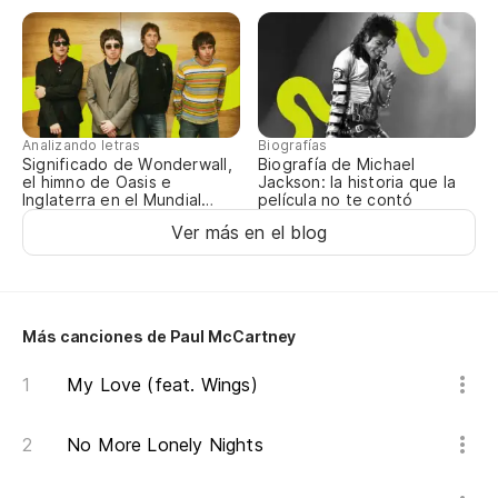
El
El
Analizando letras
Biografías
Sw
Significado de Wonderwall,
Biografía de Michael
el himno de Oasis e
Jackson: la historia que la
Inglaterra en el Mundial
película no te contó
2026
Ti
Ver más en el blog
Yo
El
Más canciones de Paul McCartney
My Love (feat. Wings)
No More Lonely Nights