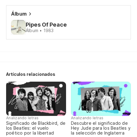
Bu
Álbum
Ti
Pipes Of Peace
Álbum • 1983
Th
Ti
Th
El
Artículos relacionados
El
Sw
Analizando letras
Analizando letras
Ti
Significado de Blackbird, de
Descubre el significado de
los Beatles: el vuelo
Hey Jude para los Beatles y
poético por la libertad
la selección de Inglaterra
Yo