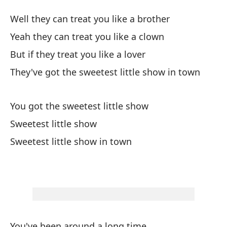
El
Well they can treat you like a brother
Sw
Yeah they can treat you like a clown
But if they treat you like a lover
Te
They've got the sweetest little show in town
We
Sí
You got the sweetest little show
Ye
Sweetest little show
Sweetest little show in town
Pe
Bu
Ti
Th
You've been around a long time