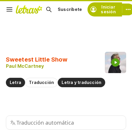
Iniciar
Suscríbete
sesión
Copiar fragmento
Copiar toda la letra
Sweetest Little Show
Practicar la pronunciación de
Paul McCartney
Comentar sobre este fragmento
Letra
Traducción
Letra y traducción
Traducción automática