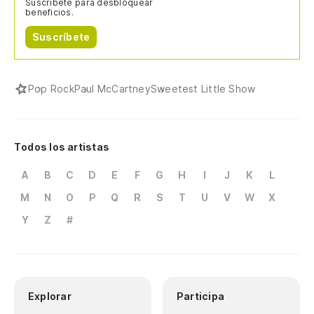
Suscríbete para desbloquear
beneficios.
Suscríbete
Pop Rock
Paul McCartney
Sweetest Little Show
Todos los artistas
A
B
C
D
E
F
G
H
I
J
K
L
M
N
O
P
Q
R
S
T
U
V
W
X
Y
Z
#
Explorar
Participa