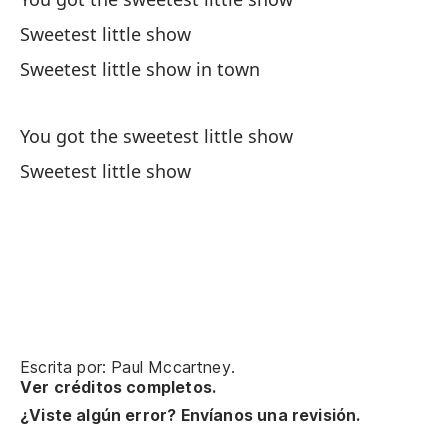
Pe
Sweetest little show
Bu
Sweetest little show in town
Y 
You got the sweetest little show
Ha
Sweetest little show
Ma
Y 
An
Nu
Escrita por: Paul Mccartney.
We
Ver créditos completos.
¿Viste algún error? Envíanos una revisión.
Pe