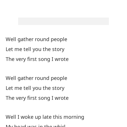
Bu
We
Su
Well gather round people
Let me tell you the story
No
The very first song I wrote
No
I 
Well gather round people
Let me tell you the story
Pe
The very first song I wrote
Oh
Well I woke up late this morning
My head was in the whirl