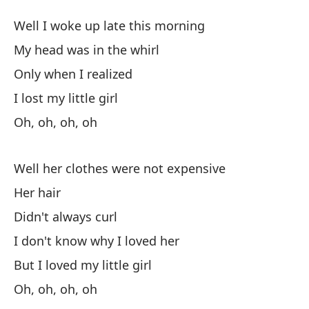
Pe
Well I woke up late this morning
I 
My head was in the whirl
Only when I realized
Bu
I lost my little girl
We
Oh, oh, oh, oh
Mi
My
Well her clothes were not expensive
Her hair
So
Didn't always curl
Pe
I don't know why I loved her
But I loved my little girl
Oh
Oh, oh, oh, oh