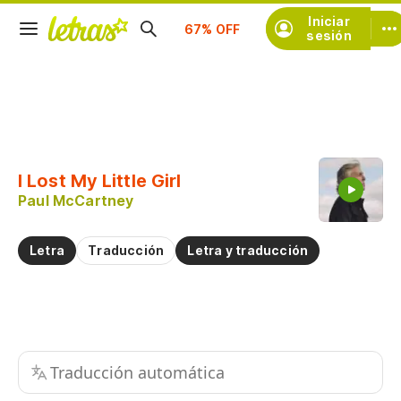
Iniciar
Suscríbete
sesión
Copiar fragmento
Copiar toda la letra
I Lost My Little Girl
Practicar la pronunciación de
Paul McCartney
Comentar sobre este fragmento
Letra
Traducción
Letra y traducción
Traducción automática