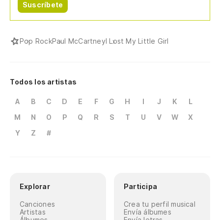
Suscríbete
Pop Rock
Paul McCartney
I Lost My Little Girl
Todos los artistas
A
B
C
D
E
F
G
H
I
J
K
L
M
N
O
P
Q
R
S
T
U
V
W
X
Y
Z
#
Explorar
Participa
Canciones
Crea tu perfil musical
Artistas
Envía álbumes
Álbumes
Envía letras