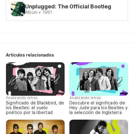
Le
Unplugged: The Official Bootleg
Álbum • 1991
La
Th
Bu
Artículos relacionados
We
Mi
My
So
Analizando letras
Analizando letras
Significado de Blackbird, de
Descubre el significado de
los Beatles: el vuelo
Hey Jude para los Beatles y
poético por la libertad
la selección de Inglaterra
Pe
Oh