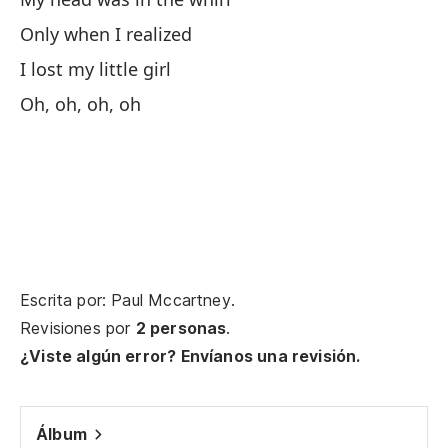
Only when I realized
I lost my little girl
Oh, oh, oh, oh
Bu
Dé
Le
La
Th
Escrita por: Paul Mccartney.
Revisiones por
2 personas
.
Bu
¿Viste algún error? Envíanos una revisión.
Dé
Álbum