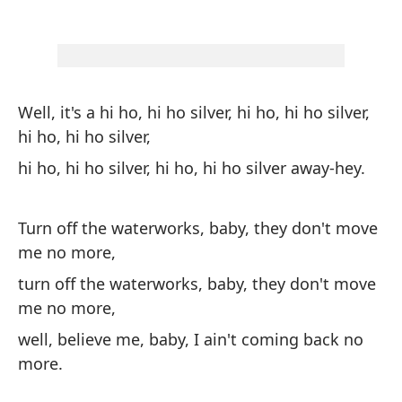
We
sí
aq
ye
Well, it's a hi ho, hi ho silver, hi ho, hi ho silver,
hi ho, hi ho silver,
te
hi ho, hi ho silver, hi ho, hi ho silver away-hey.
un
I 
ca
Turn off the waterworks, baby, they don't move
me no more,
turn off the waterworks, baby, they don't move
me no more,
well, believe me, baby, I ain't coming back no
more.
Es
hi