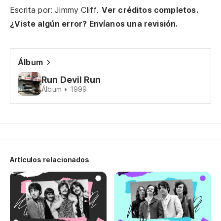
we
Escrita por: Jimmy Cliff.
Ver créditos completos.
¿Viste algún error? Envíanos una revisión.
Di
I 
Álbum
Run Devil Run
sí
Álbum • 1999
pa
ye
ya
oh
bé
Artículos relacionados
oh
ba
Es