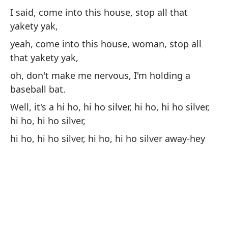
I said, come into this house, stop all that
Wel
yakety yak,
ho 
yeah, come into this house, woman, stop all
hi
that yakety yak,
hi
oh, don't make me nervous, I'm holding a
baseball bat.
De
Well, it's a hi ho, hi ho silver, hi ho, hi ho silver,
hi ho, hi ho silver,
Tu
no
hi ho, hi ho silver, hi ho, hi ho silver away-hey
de
tu
no
bu