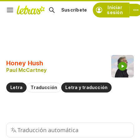
Iniciar
Suscríbete
sesión
Copiar fragmento
Copiar toda la letra
Honey Hush
Practicar la pronunciación de
Paul McCartney
Comentar sobre este fragmento
Letra
Traducción
Letra y traducción
Traducción automática