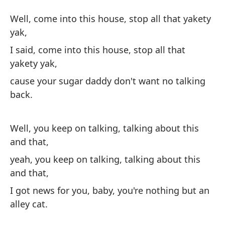
¡C
Well, come into this house, stop all that yakety
H
yak,
I said, come into this house, stop all that
Bi
yakety yak,
We
cause your sugar daddy don't want no talking
back.
Di
I 
Well, you keep on talking, talking about this
and that,
pu
yeah, you keep on talking, talking about this
ca
and that,
I got news for you, baby, you're nothing but an
Bi
alley cat.
aq