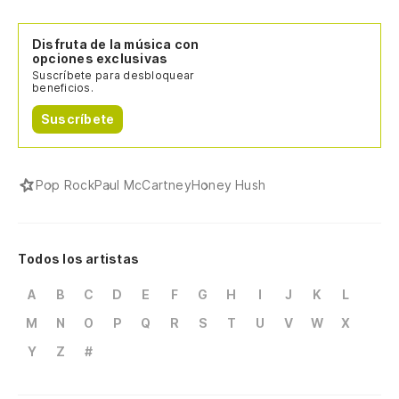
Disfruta de la música con
opciones exclusivas
Suscríbete para desbloquear
beneficios.
Suscríbete
Pop Rock
Paul McCartney
Honey Hush
Todos los artistas
A
B
C
D
E
F
G
H
I
J
K
L
M
N
O
P
Q
R
S
T
U
V
W
X
Y
Z
#