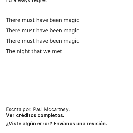
I'd always regret
Y 
There must have been magic
There must have been magic
En
There must have been magic
Na
The night that we met
Qu
Qu
¿O
Escrita por: Paul Mccartney.
Ver créditos completos.
¿B
¿Viste algún error? Envíanos una revisión.