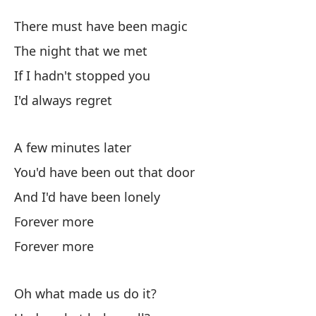
M
There must have been magic
M
The night that we met
If I hadn't stopped you
De
I'd always regret
Th
La
A few minutes later
Th
You'd have been out that door
And I'd have been lonely
Si
Forever more
Si
Forever more
Oh what made us do it?
Un