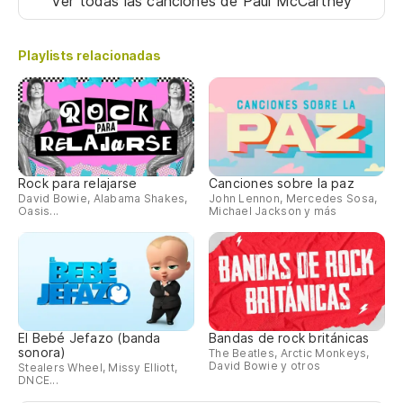
Ver todas las canciones
de Paul McCartney
Playlists relacionadas
Rock para relajarse
Canciones sobre la paz
David Bowie, Alabama Shakes,
John Lennon, Mercedes Sosa,
Oasis...
Michael Jackson y más
El Bebé Jefazo (banda
Bandas de rock británicas
sonora)
The Beatles, Arctic Monkeys,
David Bowie y otros
Stealers Wheel, Missy Elliott,
DNCE...