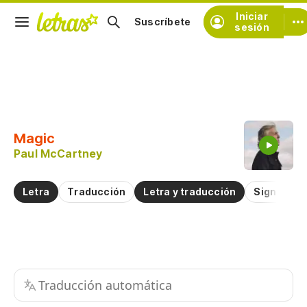
Iniciar
Suscríbete
sesión
Copiar fragmento
Copiar toda la letra
Magic
Practicar la pronunciación de
Paul McCartney
Comentar sobre este fragmento
Letra
Traducción
Letra y traducción
Significad
Traducción automática