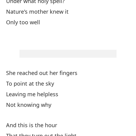
Under what holy spell?
Ha
Nature's mother knew it
Yo
Only too well
Y 
Pa
Pa
She reached out her fingers
To point at the sky
Leaving me helpless
¿O
Not knowing why
¿B
And this is the hour
La
That they turn out the light