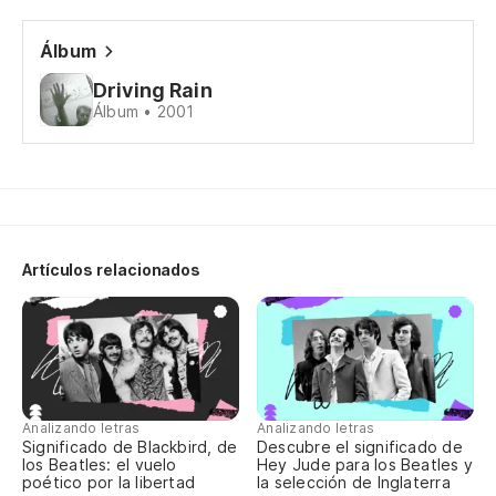
La
Álbum
Na
Driving Rain
Álbum • 2001
De
De
Th
Artículos relacionados
La
Th
Si
Analizando letras
Analizando letras
Significado de Blackbird, de
Descubre el significado de
Si
los Beatles: el vuelo
Hey Jude para los Beatles y
poético por la libertad
la selección de Inglaterra