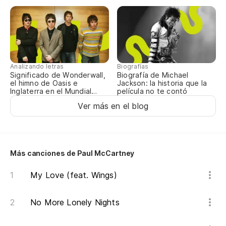
De
Th
De
Analizando letras
Biografías
Significado de Wonderwall,
Biografía de Michael
el himno de Oasis e
Jackson: la historia que la
Th
Inglaterra en el Mundial
película no te contó
2026
Ver más en el blog
De
Th
La
Más canciones de Paul McCartney
Th
My Love (feat. Wings)
No More Lonely Nights