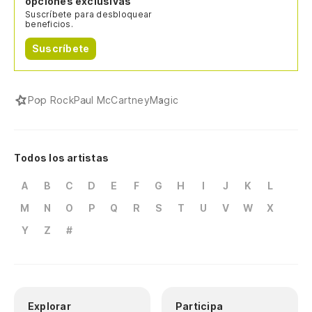
opciones exclusivas
Suscríbete para desbloquear
beneficios.
Suscríbete
Pop Rock
Paul McCartney
Magic
Todos los artistas
A
B
C
D
E
F
G
H
I
J
K
L
M
N
O
P
Q
R
S
T
U
V
W
X
Y
Z
#
Explorar
Participa