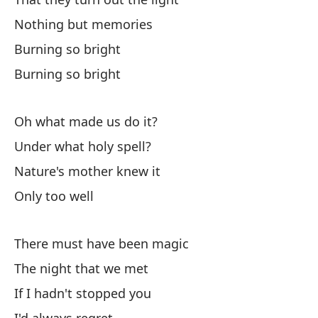
Na
Nothing but memories
De
Burning so bright
Burning so bright
Oh what made us do it?
Under what holy spell?
Nature's mother knew it
Ex
Only too well
Pa
There must have been magic
D
The night that we met
If I hadn't stopped you
Si