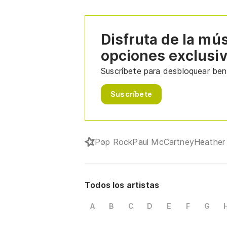
Disfruta de la mú
opciones exclusi
Suscríbete para desbloquear bene
Suscríbete
Pop Rock
Paul McCartney
Heather
Todos los artistas
A
B
C
D
E
F
G