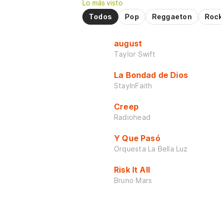
Lo más visto
Todos
Pop
Reggaeton
Roc
august
Taylor Swift
La Bondad de Dios
StayInFaith
Creep
Radiohead
Y Que Pasó
Orquesta La Bella Luz
Risk It All
Bruno Mars