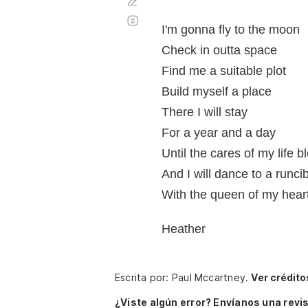
Corregir
Desplazamiento
automático
I'm gonna fly to the moon
Check in outta space
Find me a suitable plot
Build myself a place
There I will stay
For a year and a day
Until the cares of my life 
And I will dance to a runci
With the queen of my hear
Heather
Escrita por: Paul Mccartney.
Ver crédito
¿Viste algún error? Envíanos una revis