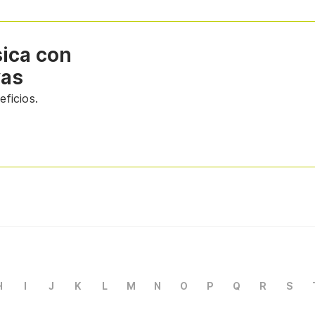
sica con
vas
ficios.
H
I
J
K
L
M
N
O
P
Q
R
S