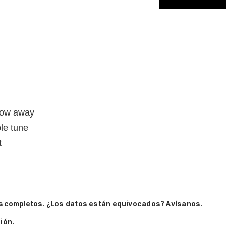
blow away
ble tune
t
s completos.
¿Los datos están equivocados? Avísanos.
ión.