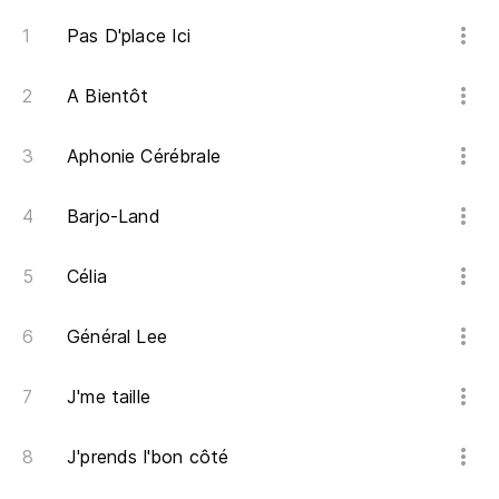
Et
Pas D'place Ici
Ve
A Bientôt
Y 
Aphonie Cérébrale
Et
Barjo-Land
Célia
Général Lee
J'me taille
J'prends l'bon côté