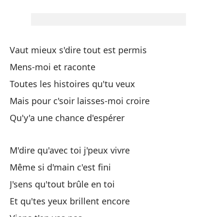
Tú
Tu
El
Vaut mieux s'dire tout est permis
L'
Mens-moi et raconte
Toutes les histoires qu'tu veux
Ve
Mais pour c'soir laisses-moi croire
Vi
Qu'y'a une chance d'espérer
Ha
M'dire qu'avec toi j'peux vivre
Ma
Même si d'main c'est fini
J'sens qu'tout brûle en toi
D'
Et qu'tes yeux brillent encore
Qu