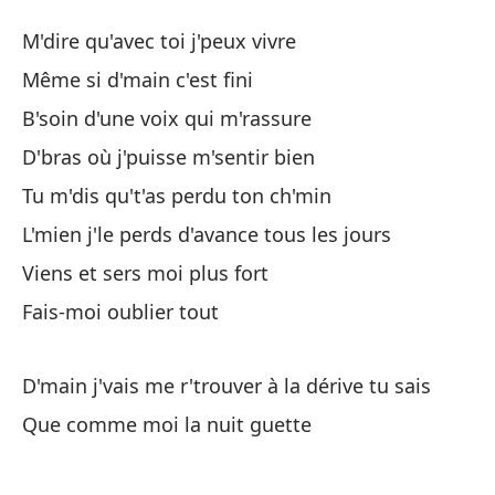
No
M'dire qu'avec toi j'peux vivre
M'
Même si d'main c'est fini
B'soin d'une voix qui m'rassure
M'
D'bras où j'puisse m'sentir bien
M'
Tu m'dis qu't'as perdu ton ch'min
Au
L'mien j'le perds d'avance tous les jours
Mê
Viens et sers moi plus fort
Fais-moi oublier tout
Ne
B'
D'main j'vais me r'trouver à la dérive tu sais
Un
Que comme moi la nuit guette
D'