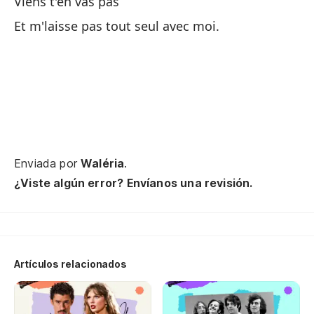
Viens t'en vas pas
Qu
Et m'laisse pas tout seul avec moi.
Es
Va
Enviada por
Waléria
.
¿Viste algún error? Envíanos una revisión.
Mí
To
To
Artículos relacionados
Pe