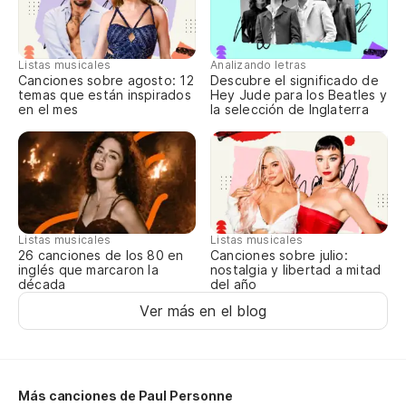
Ma
Qu
Listas musicales
Analizando letras
Qu
Canciones sobre agosto: 12
Descubre el significado de
temas que están inspirados
Hey Jude para los Beatles y
en el mes
la selección de Inglaterra
M'
M'
Au
Listas musicales
Listas musicales
Mê
Canciones sobre julio:
26 canciones de los 80 en
nostalgia y libertad a mitad
inglés que marcaron la
del año
década
Si
Ver más en el blog
J'
Y 
Más canciones de Paul Personne