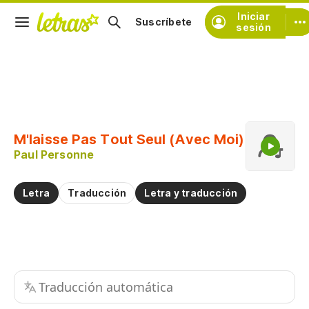
Iniciar
Suscríbete
sesión
Copiar fragmento
Copiar toda la letra
M'laisse Pas Tout Seul (Avec Moi)
Practicar la pronunciación de
Paul Personne
Comentar sobre este fragmento
Letra
Traducción
Letra y traducción
Traducción automática