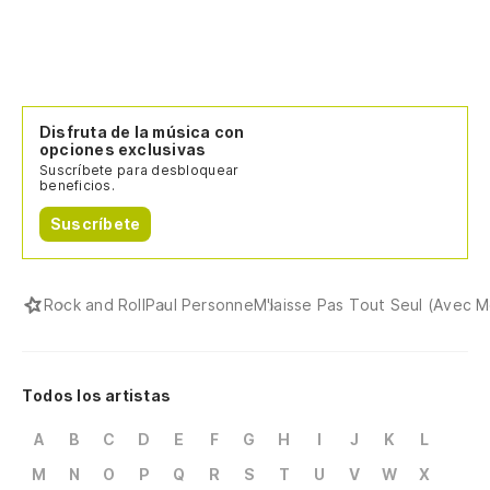
Disfruta de la música con
opciones exclusivas
Suscríbete para desbloquear
beneficios.
Suscríbete
Rock and Roll
Paul Personne
M'laisse Pas Tout Seul (Avec M
Todos los artistas
A
B
C
D
E
F
G
H
I
J
K
L
M
N
O
P
Q
R
S
T
U
V
W
X