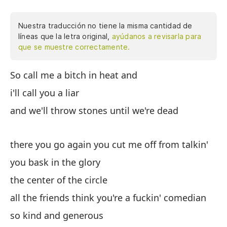
Nuestra traducción no tiene la misma cantidad de
líneas que la letra original,
ayúdanos a revisarla para
que se muestre correctamente.
So call me a bitch in heat and
As
me
i'll call you a liar
es
and we'll throw stones until we're dead
so
pi
ge
there you go again you cut me off from talkin'
Qu
you bask in the glory
ca
the center of the circle
am
all the friends think you're a fuckin' comedian
ll
ti
so kind and generous
tú