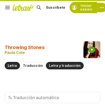
Iniciar
Suscríbete
sesión
Copiar fragmento
Copiar toda la letra
Throwing Stones
Practicar la pronunciación de
Paula Cole
Comentar sobre este fragmento
Letra
Traducción
Letra y traducción
Traducción automática