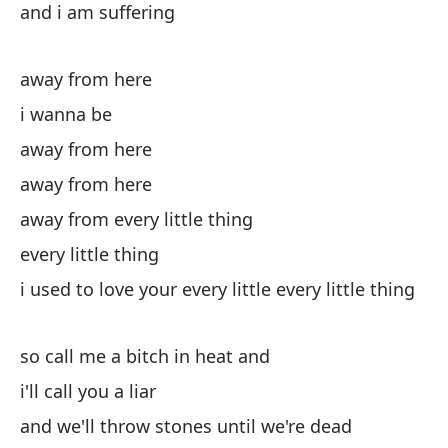
and i am suffering
ma
ca
da
away from here
Go
i wanna be
le
away from here
so
away from here
ca
ce
away from every little thing
Ha
every little thing
de
i used to love your every little every little thing
pe
mi
oh
so call me a bitch in heat and
ma
i'll call you a liar
in
and we'll throw stones until we're dead
le