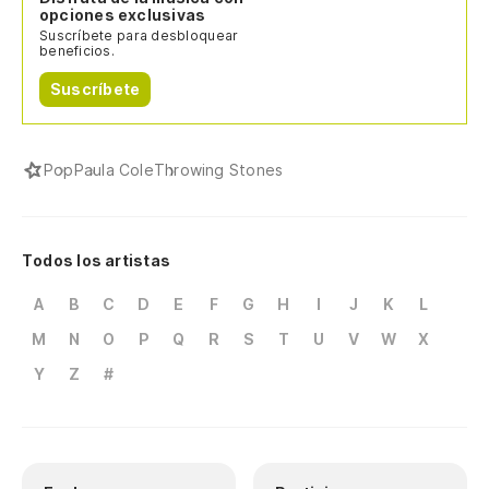
opciones exclusivas
Suscríbete para desbloquear
beneficios.
Suscríbete
Pop
Paula Cole
Throwing Stones
Todos los artistas
A
B
C
D
E
F
G
H
I
J
K
L
M
N
O
P
Q
R
S
T
U
V
W
X
Y
Z
#