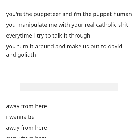
ar
no
you're the puppeteer and i'm the puppet human
y 
you manipulate me with your real catholic shit
pu
everytime i try to talk it through
ll
te
you turn it around and make us out to david
mu
and goliath
ha
ha
away from here
i wanna be
away from here