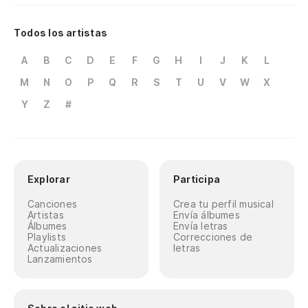
Todos los artistas
A
B
C
D
E
F
G
H
I
J
K
L
M
N
O
P
Q
R
S
T
U
V
W
X
Y
Z
#
Explorar
Participa
Canciones
Crea tu perfil musical
Artistas
Envía álbumes
Álbumes
Envía letras
Playlists
Correcciones de
Actualizaciones
letras
Lanzamientos