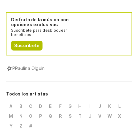
Disfruta de la música con
opciones exclusivas
Suscríbete para desbloquear
beneficios.
Suscríbete
P
Paulina Olguin
Todos los artistas
A
B
C
D
E
F
G
H
I
J
K
L
M
N
O
P
Q
R
S
T
U
V
W
X
Y
Z
#