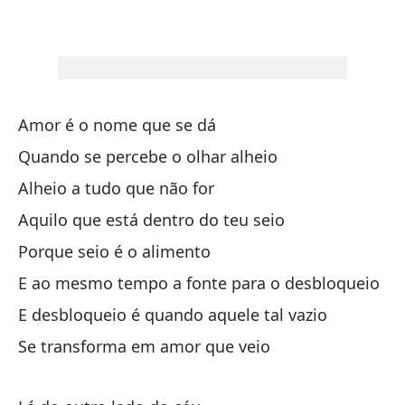
Me
Me
Ta
Amor é o nome que se dá
Fe
Quando se percebe o olhar alheio
Fe
Alheio a tudo que não for
Co
Aquilo que está dentro do teu seio
Porque seio é o alimento
E ao mesmo tempo a fonte para o desbloqueio
Y 
E desbloqueio é quando aquele tal vazio
E 
Se transforma em amor que veio
Al
Al