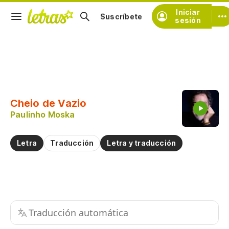
Iniciar
Suscríbete
sesión
Copiar fragmento
Copiar toda la letra
Cheio de Vazio
Practicar la pronunciación de
Paulinho Moska
Comentar sobre este fragmento
Letra
Traducción
Letra y traducción
Traducción automática