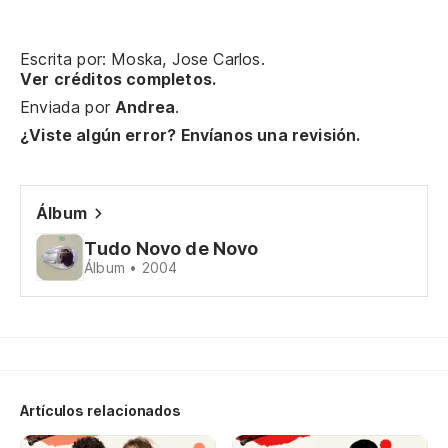
Aq
Escrita por: Moska, Jose Carlos.
Aq
Ver créditos completos.
Enviada por
Andrea
.
Po
¿Viste algún error? Envíanos una revisión.
Y 
E 
Álbum
Tudo Novo de Novo
Y 
Álbum • 2004
E 
Se
Se
Artículos relacionados
Al