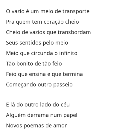
Ll
O vazio é um meio de transporte
Ch
Pra quem tem coração cheio
Cheio de vazios que transbordam
El
Seus sentidos pelo meio
O 
Meio que circunda o infinito
Pa
Tão bonito de tão feio
Pr
Feio que ensina e que termina
Começando outro passeio
Ll
Ch
E lá do outro lado do céu
Su
Alguém derrama num papel
Se
Novos poemas de amor