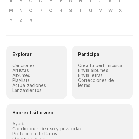
A
B
C
D
E
F
G
H
I
J
K
L
M
N
O
P
Q
R
S
T
U
V
W
X
Y
Z
#
Explorar
Participa
Canciones
Crea tu perfil musical
Artistas
Envía álbumes
Álbumes
Envía letras
Playlists
Correcciones de
Actualizaciones
letras
Lanzamientos
Sobre el sitio web
Ayuda
Condiciones de uso y privacidad
Protección de Datos
Quiénes somos