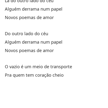
Lá do outro lado do céu
Alguém derrama num papel
N
Novos poemas de amor
Do outro lado do céu
Alguém derrama num papel
Novos poemas de amor
Am
Am
O vazio é um meio de transporte
Cu
Pra quem tem coração cheio
Qu
Aj
Al