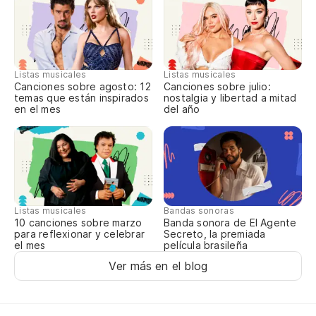
Al
Al
Listas musicales
Listas musicales
Canciones sobre agosto: 12
Canciones sobre julio:
N
temas que están inspirados
nostalgia y libertad a mitad
en el mes
del año
De
Al
Listas musicales
Bandas sonoras
Al
10 canciones sobre marzo
Banda sonora de El Agente
para reflexionar y celebrar
Secreto, la premiada
el mes
película brasileña
N
Ver más en el blog
El