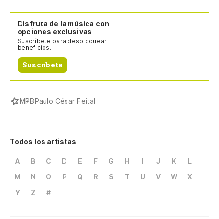
Disfruta de la música con
opciones exclusivas
Suscríbete para desbloquear
beneficios.
Suscríbete
MPB
Paulo César Feital
Todos los artistas
A
B
C
D
E
F
G
H
I
J
K
L
M
N
O
P
Q
R
S
T
U
V
W
X
Y
Z
#