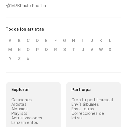
MPB
Paulo Padilha
Todos los artistas
A
B
C
D
E
F
G
H
I
J
K
L
M
N
O
P
Q
R
S
T
U
V
W
X
Y
Z
#
Explorar
Participa
Canciones
Crea tu perfil musical
Artistas
Envía álbumes
Álbumes
Envía letras
Playlists
Correcciones de
Actualizaciones
letras
Lanzamientos