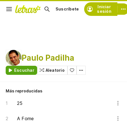
Iniciar
Suscríbete
sesión
Paulo Padilha
Escuchar
Aleatorio
Más reproducidas
25
A Fome