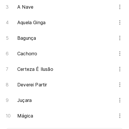
A Nave
Aquela Ginga
Bagunça
Cachorro
Certeza É Ilusão
Deverei Partir
Juçara
Mágica