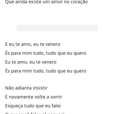
Que ainda existe um amor no coração
No
Nu
As
E eu te amo, eu te venero
No
És para mim tudo, tudo que eu quero
Nã
Eu te amo, eu te venero
Du
És para mim tudo, tudo que eu quero
Al
Não adianta insistir
E novamente volte a sorrir
Po
Esqueça tudo que eu falei
Po