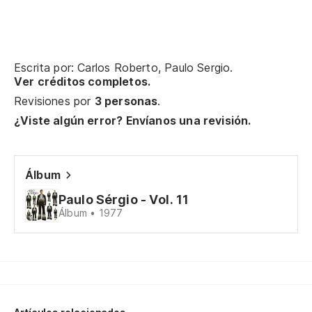
És
No
Escrita por: Carlos Roberto, Paulo Sergio.
Ver créditos completos.
Y 
Revisiones por
3 personas
.
¿Viste algún error? Envíanos una revisión.
Ol
Álbum
Lo
Paulo Sérgio - Vol. 11
O 
Álbum • 1977
Mi
De