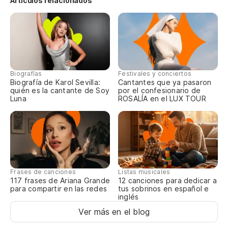
Artículos relacionados
Tú
Yo
To
Biografías
Festivales y conciertos
Biografía de Karol Sevilla:
Cantantes que ya pasaron
quién es la cantante de Soy
por el confesionario de
Luna
ROSALÍA en el LUX TOUR
Po
Po
Er
És
Frases de canciones
Listas musicales
117 frases de Ariana Grande
12 canciones para dedicar a
para compartir en las redes
tus sobrinos en español e
Te
inglés
Ver más en el blog
Er