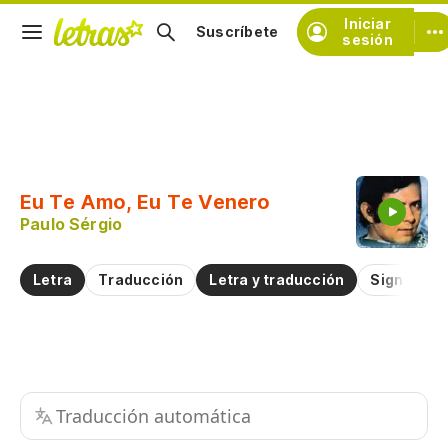
Iniciar
Suscríbete
sesión
Copiar fragmento
Copiar toda la letra
Eu Te Amo, Eu Te Venero
Practicar la pronunciación de
Paulo Sérgio
Comentar sobre este fragmento
Letra
Traducción
Letra y traducción
Significad
Traducción automática