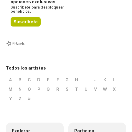
opciones exclusivas
Suscríbete para desbloquear
beneficios.
Suscríbete
P
Pavlo
Todos los artistas
A
B
C
D
E
F
G
H
I
J
K
L
M
N
O
P
Q
R
S
T
U
V
W
X
Y
Z
#
Explorar
Participa