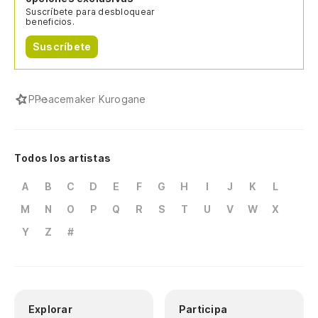
Suscríbete para desbloquear
beneficios.
Suscríbete
P
Peacemaker Kurogane
Todos los artistas
A
B
C
D
E
F
G
H
I
J
K
L
M
N
O
P
Q
R
S
T
U
V
W
X
Y
Z
#
Explorar
Participa