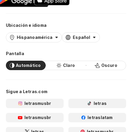
Ubicación e idioma
Hispanoamérica
Español
Pantalla
Automático
Claro
Oscuro
Sigue a Letras.com
letrasmusbr
letras
letrasmusbr
letraslatam
letras
letrasmusbr