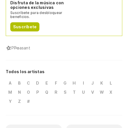
Disfruta de la música con
opciones exclusivas
Suscríbete para desbloquear
beneficios.
Suscríbete
P
Peasant
Todos los artistas
A
B
C
D
E
F
G
H
I
J
K
L
M
N
O
P
Q
R
S
T
U
V
W
X
Y
Z
#