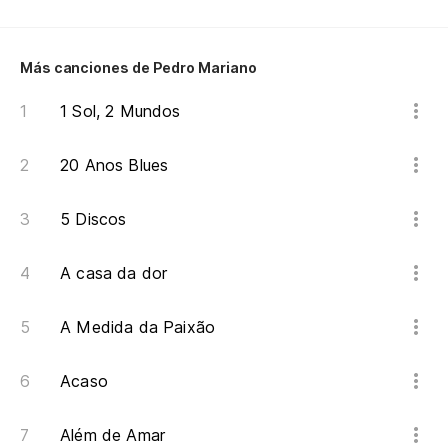
Qu
El
Más canciones de Pedro Mariano
Am
1 Sol, 2 Mundos
Ni
20 Anos Blues
Nã
5 Discos
Pe
A casa da dor
Yo
A Medida da Paixão
Acaso
Além de Amar