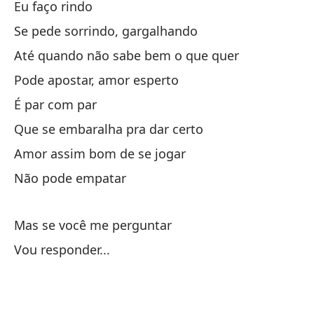
Eu faço rindo
Si
Se pede sorrindo, gargalhando
Até quando não sabe bem o que quer
Te
Pode apostar, amor esperto
Y 
É par com par
E 
Que se embaralha pra dar certo
Amor assim bom de se jogar
Ha
Não pode empatar
Mas se você me perguntar
Vou responder...
Pi