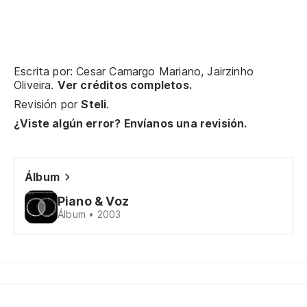
Me
Si
Escrita por: Cesar Camargo Mariano, Jairzinho
Oliveira.
Ver créditos completos.
In
Revisión por
Steli
.
At
¿Viste algún error? Envíanos una revisión.
Pe
Ma
Álbum
Piano & Voz
Es
Álbum • 2003
Co
Co