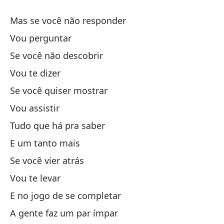
To
Mas se você não responder
Tu
Vou perguntar
Y 
Se você não descobrir
Vou te dizer
Si
Se você quiser mostrar
Vou assistir
Vo
Tudo que há pra saber
Y 
E um tanto mais
Se você vier atrás
E 
Vou te levar
Ha
E no jogo de se completar
A gente faz um par ímpar
Pe