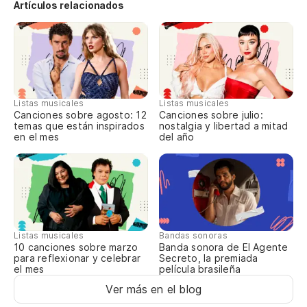
Artículos relacionados
Pi
Me
Si
Listas musicales
Listas musicales
Canciones sobre agosto: 12
Canciones sobre julio:
temas que están inspirados
nostalgia y libertad a mitad
In
en el mes
del año
At
Ap
Po
Listas musicales
Bandas sonoras
Es
10 canciones sobre marzo
Banda sonora de El Agente
para reflexionar y celebrar
Secreto, la premiada
el mes
película brasileña
Qu
Ver más en el blog