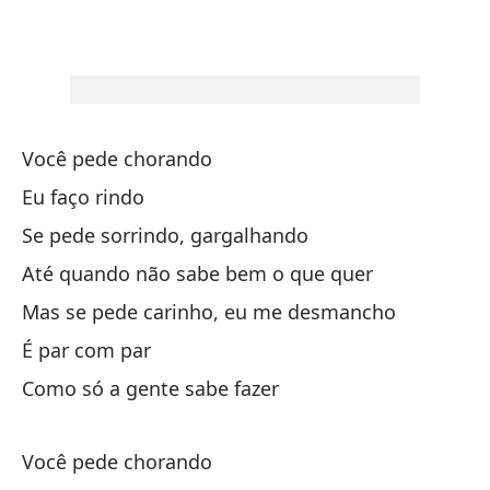
Te
Si
Você pede chorando
Te
Eu faço rindo
Se pede sorrindo, gargalhando
Si
Até quando não sabe bem o que quer
Mas se pede carinho, eu me desmancho
Vo
É par com par
To
Como só a gente sabe fazer
Y 
Você pede chorando