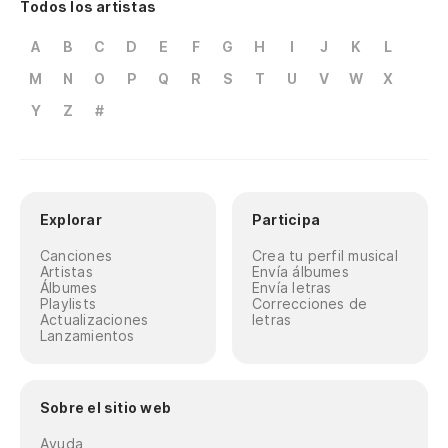
Todos los artistas
A
B
C
D
E
F
G
H
I
J
K
L
M
N
O
P
Q
R
S
T
U
V
W
X
Y
Z
#
Explorar
Participa
Canciones
Crea tu perfil musical
Artistas
Envía álbumes
Álbumes
Envía letras
Playlists
Correcciones de
Actualizaciones
letras
Lanzamientos
Sobre el sitio web
Ayuda