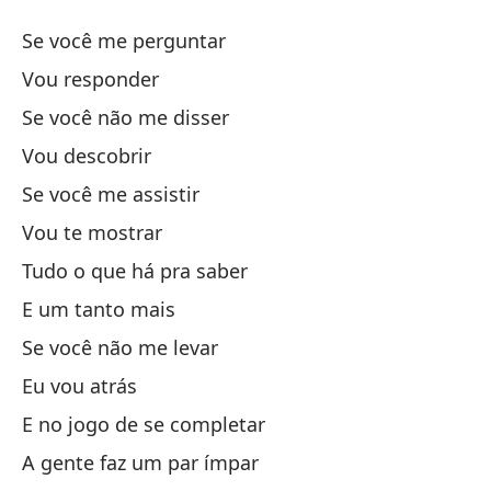
Pa
Se você me perguntar
P
Vou responder
Se você não me disser
Si
Vou descobrir
Yo
Se você me assistir
Vou te mostrar
Si
Tudo o que há pra saber
E um tanto mais
Vo
Se você não me levar
Si
Eu vou atrás
E no jogo de se completar
Te
A gente faz um par ímpar