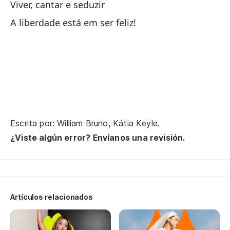
Viver, cantar e seduzir
Eu
A liberdade está em ser feliz!
No
Qu
La
Escrita por: William Bruno, Kátia Keyle.
Se
¿Viste algún error? Envíanos una revisión.
Mi
Y 
Artículos relacionados
Vi