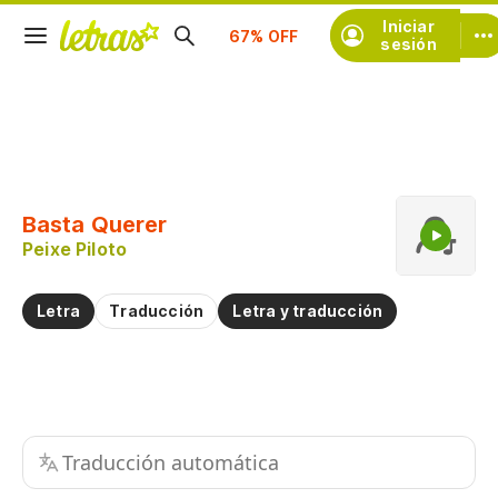
Iniciar
Suscríbete
sesión
Copiar fragmento
Copiar toda la letra
Basta Querer
Practicar la pronunciación de
Peixe Piloto
Comentar sobre este fragmento
Letra
Traducción
Letra y traducción
Traducción automática