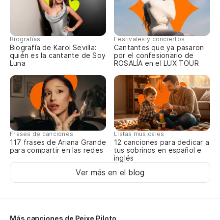
¡L
A 
Biografías
Festivales y conciertos
Biografía de Karol Sevilla:
Cantantes que ya pasaron
quién es la cantante de Soy
por el confesionario de
Luna
ROSALÍA en el LUX TOUR
Frases de canciones
Listas musicales
117 frases de Ariana Grande
12 canciones para dedicar a
para compartir en las redes
tus sobrinos en español e
inglés
Ver más en el blog
Más canciones de Peixe Piloto