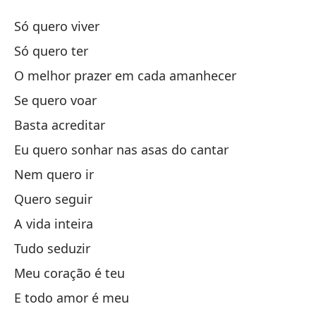
So
Só quero viver
B
Só quero ter
O melhor prazer em cada amanhecer
So
Se quero voar
So
Basta acreditar
Eu quero sonhar nas asas do cantar
El
Nem quero ir
O 
Quero seguir
A vida inteira
Si
Tudo seduzir
Ba
Meu coração é teu
E todo amor é meu
Qu