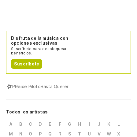
Disfruta de la música con
opciones exclusivas
Suscríbete para desbloquear
beneficios.
Suscríbete
P
Peixe Piloto
Basta Querer
Todos los artistas
A
B
C
D
E
F
G
H
I
J
K
L
M
N
O
P
Q
R
S
T
U
V
W
X