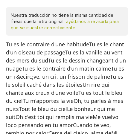
Nuestra traducción no tiene la misma cantidad de
líneas que la letra original,
ayúdanos a revisarla para
que se muestre correctamente.
Tu es le contraire d'une habitudeTu es le chant
Er
d'un oiseau de passageTu es la vanille au vent
Er
des mers du sudTu es le dessin changeant d'un
Er
nuageTu es le contraire d'un matin calmeTu es
Er
un r&ecirc;ve, un cri, un frisson de palmeTu es
le soleil caché dans les étoilesUn rire qui
Er
chante aux creux d'une voileTu es tout le bleu
Er
du cielTu m'apportes la vieOh, tu parles à mes
p
nuitsTout le bleu du cielLe bonheur qui me
Er
suitOh c'est toi qui remplis ma vieMe vuelvo
loco pensando en tu amorCuando te veo,
Un
temblo por calorCerca del cielco, alma deMi