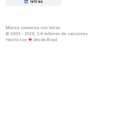
letras
Música comienza con letras
© 2003 - 2026, 3.8 millones de canciones
Hecho con
desde Brasil