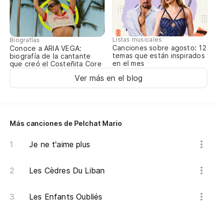
Oh
Qu
Listas musicales
Biografías
Es
Canciones sobre agosto: 12
Conoce a ARIA VEGA:
temas que están inspirados
biografía de la cantante
Ca
en el mes
que creó el Costeñita Core
Ver más en el blog
Oh
Mí
Ya
Más canciones de Pelchat Mario
Oh
Je ne t'aime plus
Er
Les Cèdres Du Liban
Les Enfants Oubliés