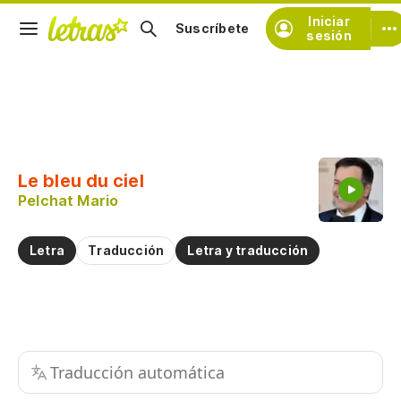
Iniciar
Suscríbete
sesión
Copiar fragmento
Copiar toda la letra
Le bleu du ciel
Practicar la pronunciación de
Pelchat Mario
Comentar sobre este fragmento
Letra
Traducción
Letra y traducción
Traducción automática