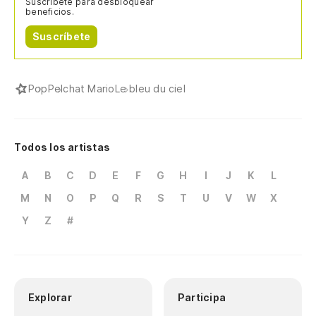
Suscríbete para desbloquear
beneficios.
Suscríbete
Pop
Pelchat Mario
Le bleu du ciel
Todos los artistas
A
B
C
D
E
F
G
H
I
J
K
L
M
N
O
P
Q
R
S
T
U
V
W
X
Y
Z
#
Explorar
Participa