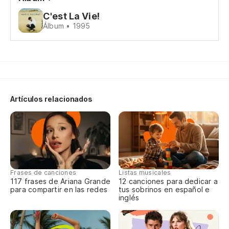
Er
C'est La Vie!
Álbum • 1995
Er
Me
Oh
To
La
Artículos relacionados
Oh
Mi
Es
Ca
Frases de canciones
Listas musicales
117 frases de Ariana Grande
12 canciones para dedicar a
Oh
para compartir en las redes
tus sobrinos en español e
inglés
Mí
Ya